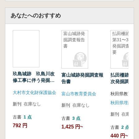
あなたへのおすすめ
富山城跡発
払田柵跡
掘調査報告
第31〜37次
書
発掘調査概
要
玖島城跡 玖島川改
富山城跡発掘調査報
払田柵跡 第3
修工事に伴う発掘調
告書
次発掘調査概
査
大村市文化財保護協会
富山市教育委員会
新刊
在庫なし
新刊
在庫なし
新刊
在庫なし
古書
1 点
古書
3 点
792 円
1,425 円~
古書
2 点
440 円~