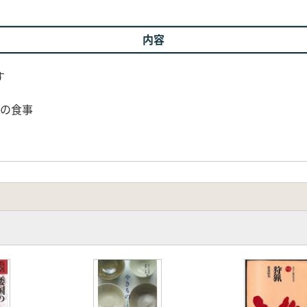
内容
す
代の食事