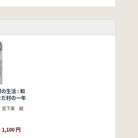
の生活 : 和
まだ村の一年
、宮下実 絵
1,100 円