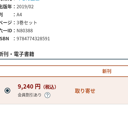
出版年
2019/02
判
A4
ページ
3巻セット
六一ID
N80388
ISBN
9784774328591
新刊・電子書籍
新刊
9,240 円
（税込）
取り寄せ
会員割引あり