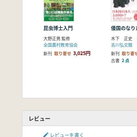
昆虫博士入門
倭国のなり
大野正男 監修
木下 正史 
全国農村教育協会
吉川弘文館
3,025円
新刊
取り寄せ
新刊
取り寄
古書
2 点
レビュー
レビューを書く