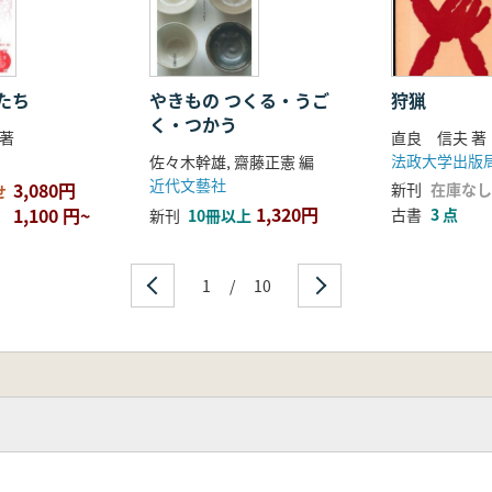
たち
やきもの つくる・うご
狩猟
く・つかう
著
直良 信夫 著
法政大学出版
佐々木幹雄, 齋藤正憲 編
近代文藝社
3,080円
新刊
在庫なし
せ
1,320円
1,100 円~
古書
3 点
新刊
10冊以上
1
/
10