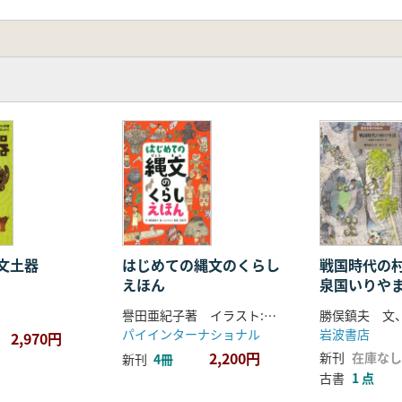
縄文土器
はじめての縄文のくらし
戦国時代の村
えほん
泉国いりや
譽田亜紀子著 イラスト:スソアキコ 監修:宮尾亨
勝俣鎮夫 文
パイインターナショナル
岩波書店
2,970円
2,200円
新刊
在庫なし
新刊
4冊
古書
1 点