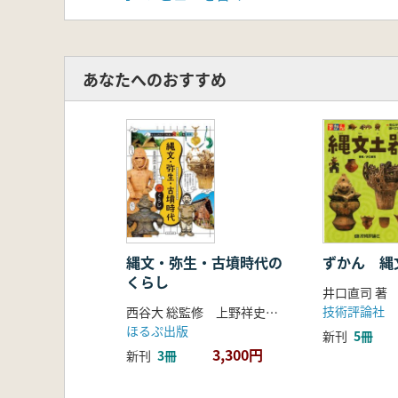
あなたへのおすすめ
縄文・弥生・古墳時代の
ずかん 
くらし
井口直司 著
技術評論社
西谷大 総監修 上野祥史 監修
ほるぷ出版
新刊
5冊
3,300円
新刊
3冊