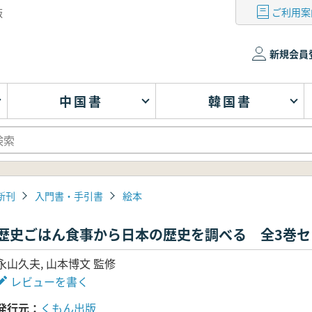
ご利用案
版
新規会員
中国書
韓国書
新刊
入門書・手引書
絵本
歴史ごはん食事から日本の歴史を調べる 全3巻セ
永山久夫, 山本博文 監修
レビューを書く
発行元
くもん出版