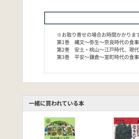
※お取り寄せの場合お時間かかりま
第1巻 縄文～弥生～奈良時代の食事
第2巻 安土・桃山～江戸時代、現
第3巻 平安～鎌倉～室町時代の食事
一緒に買われている本