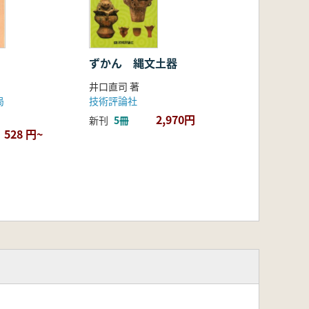
ずかん 縄文土器
井口直司 著
局
技術評論社
2,970円
新刊
5冊
528 円~