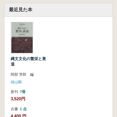
最近見た本
縄文文化の繁栄と衰
退
阿部 芳郎 編
雄山閣
新刊
7冊
3,520円
古書
1 点
4,400 円