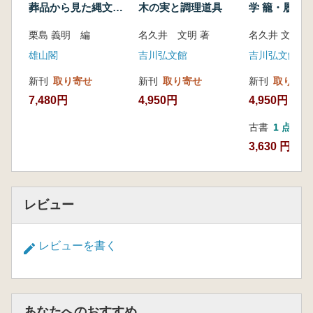
第1節 東海地方の集落と遺跡群(川添和暁)
葬品から見た縄文社
木の実と調理道具
学 籠・履物・木割り
第2節 四国地方の集落と遺跡群(中村 豊)
会
楔・土器
栗島 義明 編
名久井 文明 著
名久井 文明 著
第3節 山陰地方の縄文時代遺跡群と集落像(濱
田竜彦)
雄山閣
吉川弘文館
吉川弘文館
第4節 九州地方の集落と遺跡群(宮地聡一郎)
新刊
取り寄せ
新刊
取り寄せ
新刊
取り寄せ
あとがき (阿部芳郎)
7,480円
4,950円
4,950円
執筆者一覧
古書
1 点
3,630 円
レビュー
レビューを書く
あなたへのおすすめ