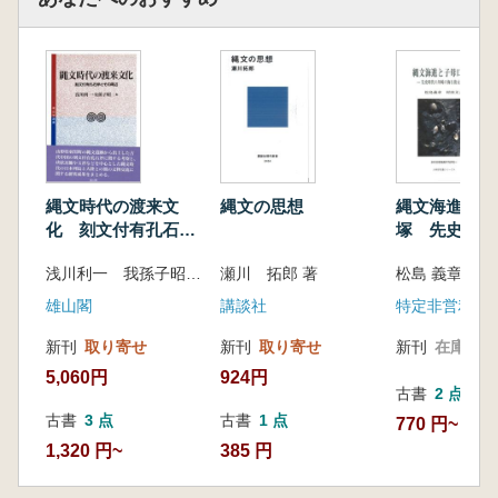
縄文時代の渡来文
縄文の思想
縄文海進と子
化 刻文付有孔石斧
塚 先史時代
とその周辺
の海を復元す
浅川利一 我孫子昭二 編
瀬川 拓郎 著
雄山閣
講談社
新刊
取り寄せ
新刊
取り寄せ
新刊
在庫なし
5,060円
924円
古書
2 点
古書
3 点
古書
1 点
770 円~
1,320 円~
385 円