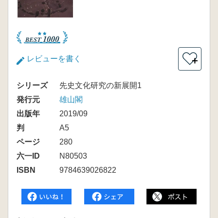
レビューを書く
＋
シリーズ
先史文化研究の新展開1
発行元
雄山閣
出版年
2019/09
判
A5
ページ
280
六一ID
N80503
ISBN
9784639026822