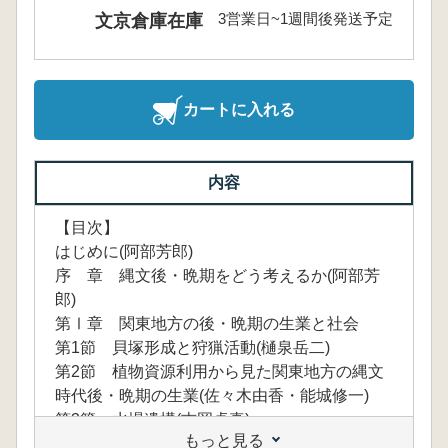
3営業日~1週間後発送予定
文京倉庫在庫
カートに入れる
内容
【目次】
はじめに(阿部芳郎)
序 章 縄文後・晩期をどう考えるか(阿部芳
郎)
第Ⅰ章 関東地方の後・晩期の生業と社会
第1節 貝塚形成と狩猟活動(樋泉岳二)
第2節 植物資源利用から見た関東地方の縄文
時代後・晩期の生業(佐々木由香・能城修一)
第3節 水場遺構(吉岡卓真)
もっと見る
第4節 後・晩期における長期継続型地域社会