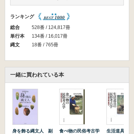
の構造―生業と祭祀と社会構造との関係性から
―(阿部芳郎)
ランキング
第Ⅱ章 同位体分析から見た社会構造
第1節 関東平野における縄文時代中期・後期
総合
528番 / 124,817冊
の食生活と社会の変化(米田 穣)
単行本
134番 / 16,017冊
第2節 同位体分析からみた集団の構成と移動
縄文
18番 / 765冊
(日下宗一郎)
第Ⅲ章 東日本における地域社会の構造
第1節 東北地方の集落と遺跡群―岩手県北上
市大橋遺跡とその周辺遺跡を中心に―(八木勝
一緒に買われている本
枝)
第2節 関東地方の集落と遺跡群―飯能市加能
里遺跡を中心とした入間(飯能)台地の様相―(宮
内慶介)
第3節 中部地方の集落と遺跡群―長野県小諸
市石神遺跡群と新潟県上越市籠峰遺跡を中心に
―(中沢道彦)
第Ⅳ章 西日本における地域社会の構造
身を飾る縄文人 副
食べ物の民俗考古学
生活道具の民