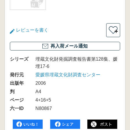
レビューを書く
＋
再入荷メール通知
シリーズ
埋蔵文化財発掘調査報告書第128集、媛
埋17-6
発行元
愛媛県埋蔵文化財調査センター
出版年
2006
判
A4
ページ
4+16+5
六一ID
N80867