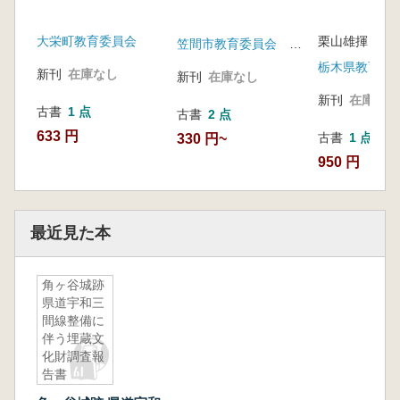
大栄町教育委員会
栗山雄揮 執
笠間市教育委員会 毛野考古学研究所
新刊
在庫なし
新刊
在庫なし
新刊
在庫なし
古書
1 点
古書
2 点
633 円
古書
1 点
330 円~
950 円
最近見た本
角ヶ谷城跡
県道宇和三
間線整備に
伴う埋蔵文
化財調査報
告書