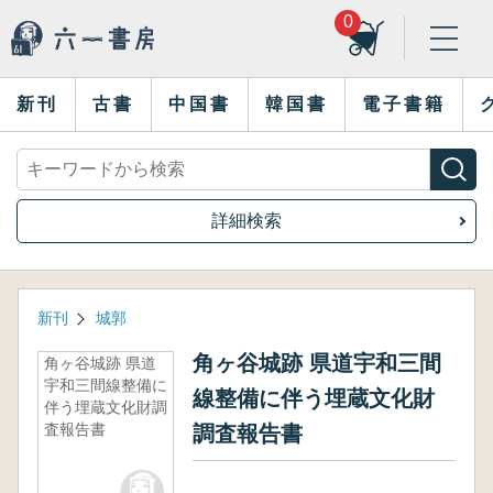
0
新刊
古書
中国書
韓国書
電子書籍
詳細検索
新刊
城郭
角ヶ谷城跡 県道宇和三間
角ヶ谷城跡 県道
宇和三間線整備に
線整備に伴う埋蔵文化財
伴う埋蔵文化財調
査報告書
調査報告書