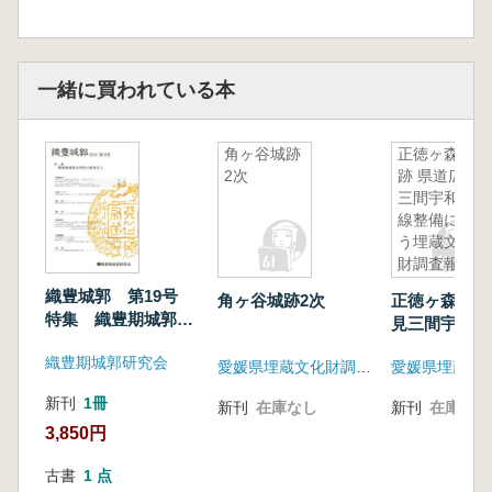
一緒に買われている本
角ヶ谷城跡
正徳ヶ森城
2次
跡 県道広見
三間宇和島
線整備に伴
う埋蔵文化
財調査報告
書
織豊城郭 第19号
角ヶ谷城跡2次
正徳ヶ森城跡 県道
特集 織豊期城郭瓦
見三間宇和島
研究の新視点2
に伴う埋蔵文
織豊期城郭研究会
愛媛県埋蔵文化財調査センター
査報告書
新刊
1冊
新刊
在庫なし
新刊
在庫なし
3,850円
古書
1 点