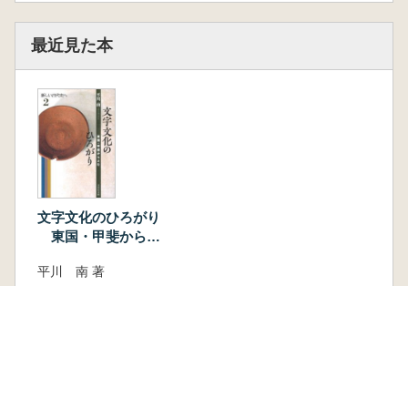
最近見た本
文字文化のひろがり
東国・甲斐からよ
む
平川 南 著
吉川弘文館
新刊
取り寄せ
2,750円
古書
1 点