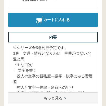
カートに入れる
内容
※シリーズ全3巻刊行予定です。
3巻 交通・情報となりわい 甲斐がつないだ
道と馬
〈主な目次〉
Ⅰ 文字を書く
役人の文字の習熟度―誤字・脱字にみる階層
差
村人と文字―豊穣・延命への祈り
文書と口頭伝達―読み上げることの意味
もっと見る
木簡の大きさと格付け―長さにみる権威
墨書土器は何を伝えてくれるのか―神仏への