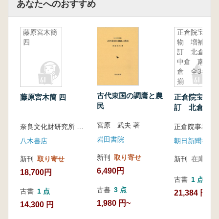
あなたへのおすすめ
藤原宮木簡
正倉院宝
四
物 増補改
訂 北倉
中倉 南
倉 全3巻
揃
古代東国の調庸と農
藤原宮木簡 四
正倉院宝物 
民
訂 北倉 中
倉 全3巻揃
宮原 武夫 著
奈良文化財研究所 編集
正倉院事務所
岩田書院
八木書店
朝日新聞社
新刊
取り寄せ
新刊
取り寄せ
新刊
在庫なし
6,490円
18,700円
古書
1 点
古書
3 点
古書
1 点
21,384 円
1,980 円~
14,300 円