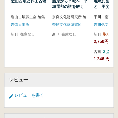
造山古墳と作山古墳
藤原から平城へ 平
地域に生きる
城遷都の謎を解く
と 甲斐国と
家
造山古墳蘇生会 編集
奈良文化財研究所 編
平川 南 著
吉備人出版
奈良文化財研究所
吉川弘文館
新刊
在庫なし
新刊
在庫なし
新刊
取り寄せ
2,750円
古書
2 点
1,346 円~
レビュー
レビューを書く