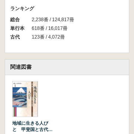
願いと文献にない地名
ランキング
他
総合
Ⅱ 人びとの祈り
2,238番 / 124,817冊
水の神・龍王への祈り―雨乞い・止雨祈願の
単行本
618番 / 16,017冊
木簡
古代
123番 / 4,072冊
屋敷神をまつる―官衙・貴族の邸宅から
年始めにおこなう神事―一年の吉凶を占う
生きつづける竈神―火への信仰と祭祀
まじないのことば「急急如律令」―願いの成
関連図書
就を祈る
魔よけの符号―東アジアに広がる共通の願い
他
Ⅱ 文字文化のひろがり
偽作とされた多賀城碑―古代石碑の世界1
東アジアのなかの多賀城碑―古代石碑の世界
2
「世界の記憶」・上野三碑―古代石碑の世界
地域に生きる人び
3
と 甲斐国と古代国