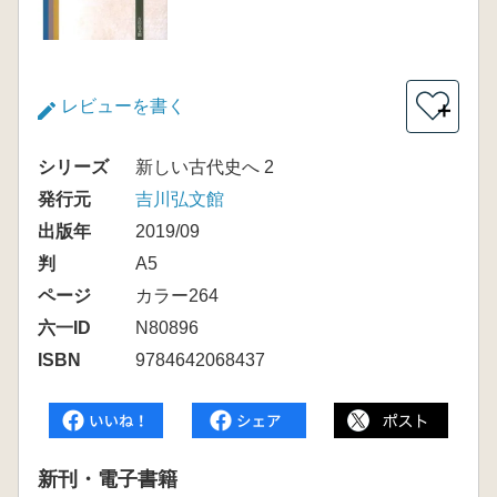
レビューを書く
＋
シリーズ
新しい古代史へ 2
発行元
吉川弘文館
出版年
2019/09
判
A5
ページ
カラー264
六一ID
N80896
ISBN
9784642068437
新刊・電子書籍