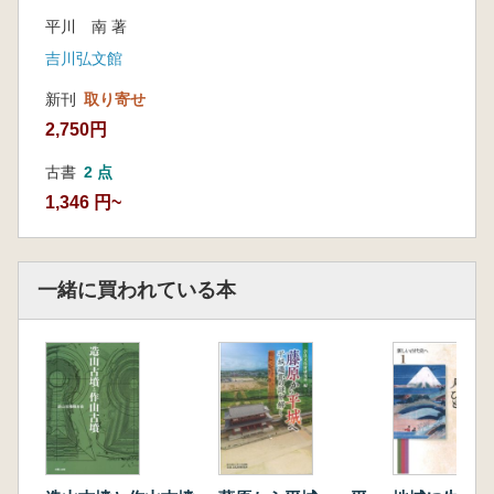
他
家
平川 南 著
吉川弘文館
新刊
取り寄せ
2,750円
古書
2 点
1,346 円~
一緒に買われている本