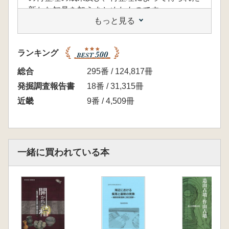
新たな知見を加えまとめたものです。
もっと見る
【目次】
巻頭カラー写真
第1章 経緯と経過
ランキング
第1節 経緯
第2節 経過
総合
295番 / 124,817冊
第2章 位置と環境
発掘調査報告書
18番 / 31,315冊
第1節 地理的環境
近畿
9番 / 4,509冊
第2節 歴史的環境
第3章 調査・研究のあゆみ
第1節 調査史
第2節 明治36年(1903)の町民有志による発掘
一緒に買われている本
調査
第3節 昭和27年(1952)の金谷克己氏による発
掘調査
第4節 昭和48年(1973)の橋本市教育委員会に
よる発掘調査
第4章 墳丘と埋葬施設