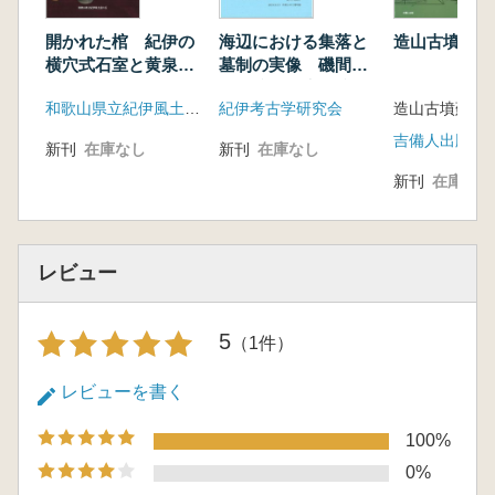
第1節 墳丘・外表施設
第2節 埋葬施設
開かれた棺 紀伊の
海辺における集落と
造山古墳と作
第5章 出土遺物の検討
横穴式石室と黄泉の
墓制の実像 磯間岩
第1節 出土品の概要
世界
陰遺跡と西庄遺跡
和歌山県立紀伊風土記の丘
紀伊考古学研究会
造山古墳蘇生会
第2節 埴輪
第3節 土器
吉備人出版
新刊
在庫なし
新刊
在庫なし
第4節 鉄製品
新刊
在庫なし
第6章 考察
大岡 康之 文献に見える陵山古墳
初村 武寛 陵山古墳出土の甲冑について
加藤 一郎 陵山古墳出土の鏡について
レビュー
瀬谷今日子 陵山古墳出土のサルポ形鉄製品に
ついて
5
（1件）
仲辻 慧大 陵山古墳出土土器の来歴について
河内 一浩 紀ノ川上流域の埴輪について 陵山
レビューを書く
古墳出上の埴輪の位置づけ
太田 宏明 陵山古墳の横穴式石室復元と検討
100%
太田 宏明 陵山古墳における横穴式石室導入
0%
の背景について 中期後半期における埋葬施設