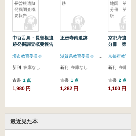
長曽根遺跡
跡
地図 第5
発掘調査概
分冊 第2
要報告
版
中百舌鳥・長曽根遺
正伝寺南遺跡
京都府遺跡地
跡発掘調査概要報告
分冊 第2版
堺市教育委員会
滋賀県教育委員会 滋賀県文化財保護協会
京都府教育委
新刊
在庫なし
新刊
在庫なし
新刊
在庫なし
古書
1 点
古書
1 点
古書
2 点
1,980 円
1,282 円
1,100 円~
最近見た本