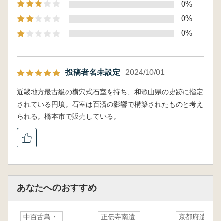
0%
採用形態の変革
冨加見泰彦 紀伊の首長墓 紀ノ川流域の動態
0%
第7章 総括
0%
投稿者名未設定
2024/10/01
近畿地方最古級の横穴式石室を持ち、和歌山県の史跡に指定
されている円墳。石室は百済の影響で構築されたものと考え
られる。橋本市で販売している。
あなたへのおすすめ
中百舌鳥・
正伝寺南遺
京都府遺跡