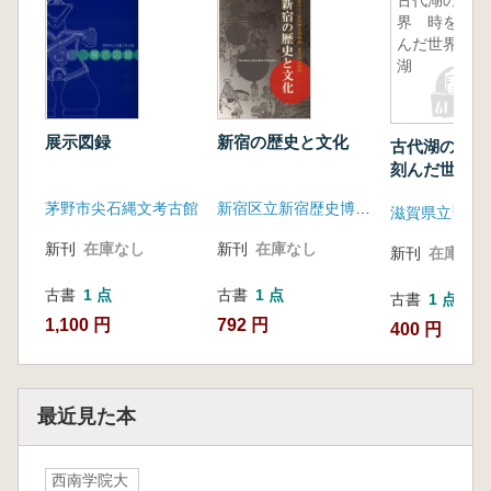
古代湖の世
界 時を刻
んだ世界の
湖
展示図録
新宿の歴史と文化
古代湖の世界
刻んだ世界の
茅野市尖石縄文考古館
新宿区立新宿歴史博物館
滋賀県立琵琶
新刊
在庫なし
新刊
在庫なし
新刊
在庫なし
古書
1 点
古書
1 点
古書
1 点
1,100 円
792 円
400 円
最近見た本
西南学院大