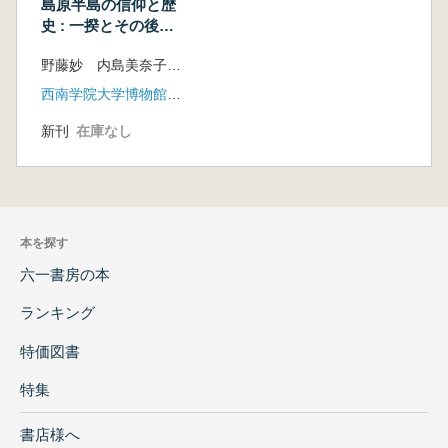
島原半島の信仰と歴
史 : 一揆とその後の
松平氏治世
野藤妙 内島美奈子 編
西南学院大学博物館(花乱社)
新刊
在庫なし
本を探す
六一書房の本
ランキング
特価図書
特集
書店様へ