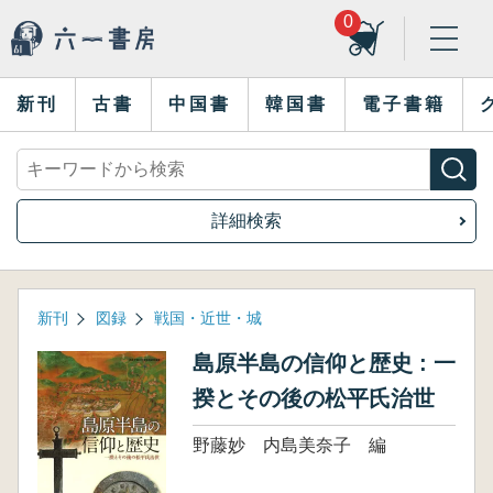
0
新刊
古書
中国書
韓国書
電子書籍
詳細検索
新刊
図録
戦国・近世・城
島原半島の信仰と歴史 : 一
揆とその後の松平氏治世
野藤妙 内島美奈子 編