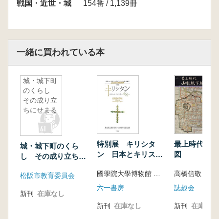
戦国・近世・城
154番 / 1,139冊
一緒に買われている本
城・城下町
のくらし
その成り立
ちにせまる
特別展 キリシタ
最上時代山形
城・城下町のくら
ン 日本とキリスト
図
し その成り立ちに
教の469年
せまる
國學院大學博物館 西南学院大学博物館 編
高橋信敬 著
松阪市教育委員会
六一書房
誌趣会
新刊
在庫なし
新刊
在庫なし
新刊
在庫なし