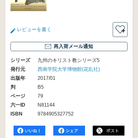
レビューを書く
＋
再入荷メール通知
シリーズ
九州のキリスト教シリーズ5
発行元
西南学院大学博物館(花乱社)
出版年
2017/01
判
B5
ページ
79
六一ID
N81144
ISBN
9784905327752