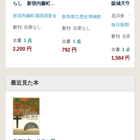
らし 新宿内藤町遺
阪城天守閣名
跡に見る
新宿内藤町遺跡調査会
北川央 他 
群馬県立歴史博物館
毎日新聞社
新刊
在庫なし
新刊
在庫なし
新刊
在庫なし
古書
1 点
古書
1 点
2,200 円
古書
1 点
792 円
1,584 円
最近見た本