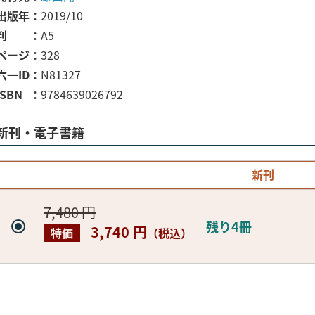
出版年
2019/10
判
A5
ページ
328
六一ID
N81327
ISBN
9784639026792
新刊・電子書籍
新刊
7,480 円
残り4冊
3,740 円
特価
（税込）