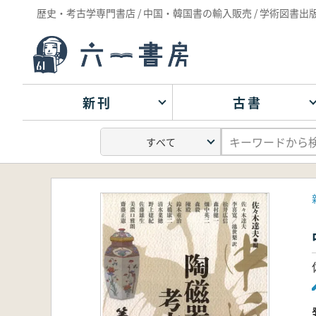
歴史・考古学専門書店 / 中国・韓国書の輸入販売 / 学術図書出
新刊
古書