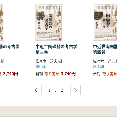
出土の色絵をめぐって―ラーンサーン王朝下におけるヴェトナ
建紀
……佐藤雄生
磁器の考古学
中近世陶磁器の考古学
中近世陶磁
第三巻
第四巻
 編
佐々木 達夫 編
佐々木 達夫 
雄山閣
雄山閣
3,740円
3,740円
せ
新刊
取り寄せ
新刊
取り寄せ
1
/
2