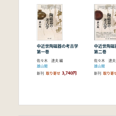
近世ラオス・ヴィエンチャン旧都城
消費―……清水菜穂
西海の島々で焼かれた磁器……野上
箱館焼にみる蝦夷地内国化の一側面
西南戦争の陶磁器……美濃口雅朗
浅見五郎助、つくる……齋藤正憲
中近世陶磁器の考古学
中近世陶
第一巻
第二巻
佐々木 達夫 編
佐々木 達夫
雄山閣
雄山閣
3,740円
新刊
取り寄せ
新刊
取り寄