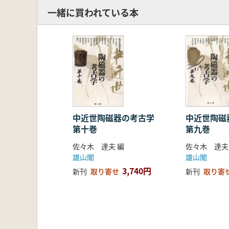
一緒に買われている本
中近世陶磁器の考古学
中近世陶
第十巻
第九巻
佐々木 達夫 編
佐々木 達夫
雄山閣
雄山閣
3,740円
新刊
取り寄せ
新刊
取り寄