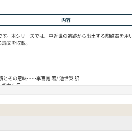
内容
始です。本シリーズでは、中近世の遺跡から出土する陶磁器を用
る論文を収載。
積とその意味……李喜寛 著/ 池世梨 訳
…松井広信
…森村健一
屋町……畑中英二
とその変化……森 毅
よる時代区分……陳 殿
―生活文化史の視点から見た紀年銘・作者・寄進者―……鈴木
衛門様式壺・瓶について……大橋康二