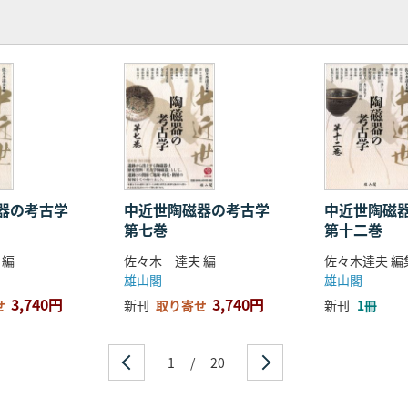
磁器の考古学
中近世陶磁器の考古学
中近世陶磁
第七巻
第十二巻
 編
佐々木 達夫 編
佐々木達夫 編
雄山閣
雄山閣
3,740円
3,740円
せ
新刊
取り寄せ
新刊
1冊
1
/
20