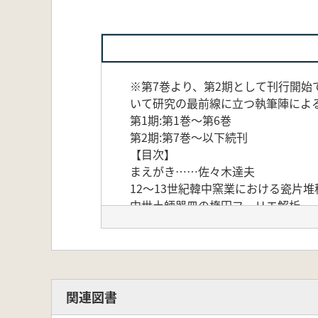
※第7巻より、第2期として刊行開
いて研究の最前線に立つ執筆陣によ
第1期:第1巻～第6巻
第2期:第7巻～以下続刊
【目次】
まえがき……佐々木達夫
12～13世紀韓中窯業における瓷片堆
中世土師器皿の楕円フーリエ解析…
堺遣明船貿易による陶磁器の変革…
桃山陶器の図文からみた三条瀬戸物
大坂における近世初頭の陶磁器組成
元明清期青花に描かれた山の画法に
紀年銘を持つ備前焼狛犬の基準資料
関連図書
肥前磁器における板作り成形の柿右