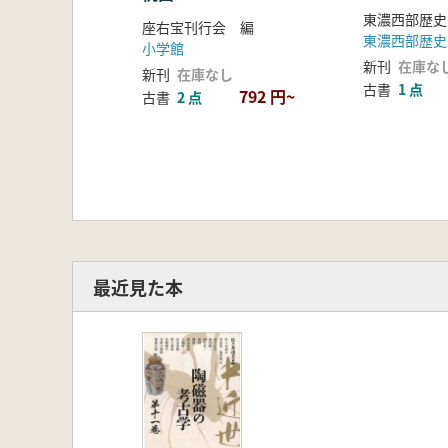
座右宝刊行会 編
小学館
新刊
在庫な
新刊
在庫なし
古書
1 点
792 円~
古書
2 点
最近見た本