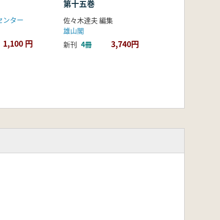
第十五巻
センター
佐々木達夫 編集
雄山閣
1,100 円
3,740円
新刊
4冊