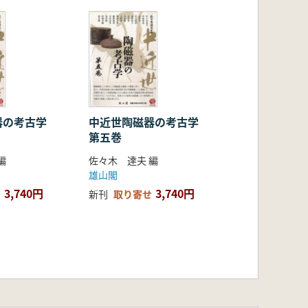
ム赤絵・中国五彩・肥前色絵の流通と
器の考古学
中近世陶磁器の考古学
第五巻
編
佐々木 達夫 編
雄山閣
3,740円
3,740円
新刊
取り寄せ