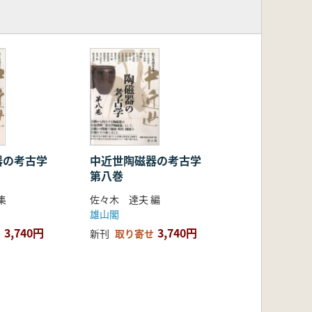
器の考古学
中近世陶磁器の考古学
第八巻
集
佐々木 達夫 編
雄山閣
3,740円
3,740円
新刊
取り寄せ