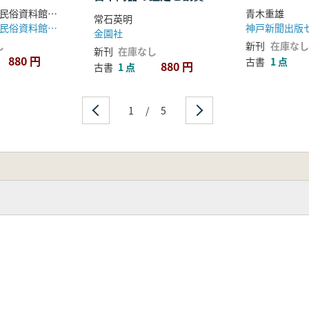
東濃西部歴史民俗資料館瑞浪陶磁資料館 編
青木重雄
常石英明
東濃西部歴史民俗資料館瑞浪陶磁資料館
神戸新聞出版
金園社
し
新刊
在庫なし
新刊
在庫なし
880 円
古書
1 点
880 円
古書
1 点
1
/
5