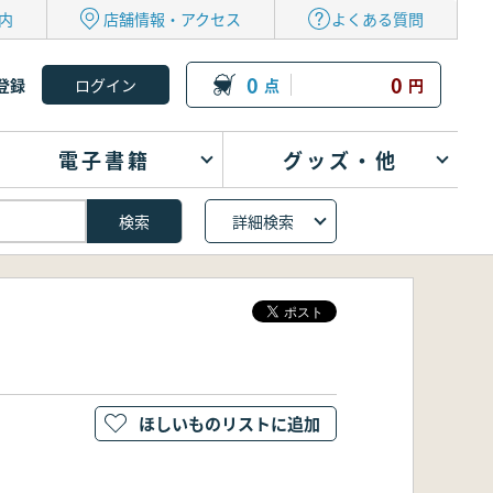
内
店舗情報・アクセス
よくある質問
0
0
登録
点
円
電子書籍
グッズ・他
詳細検索
ほしいものリストに追加