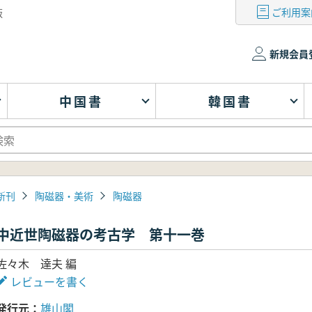
ご利用案
版
新規会員
中国書
韓国書
新刊
陶磁器・美術
陶磁器
中近世陶磁器の考古学 第十一巻
佐々木 達夫 編
レビューを書く
発行元
雄山閣