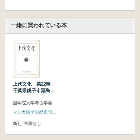
一緒に買われている本
上代文化 第22輯
千葉県銚子市粟島台
遺跡特輯 復刻版
国学院大学考古学会
マンガ銚子の歴史刊行会
新刊
在庫なし