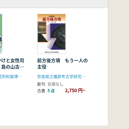
やけと女性司
前方後方墳 もう一人の
 島の山古墳
主役
橿原考古学研究所附属博物館
奈良県立橿原考古学研究所附属博物館
新刊
在庫なし
2,750 円~
古書
5 点