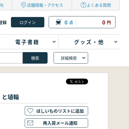
内
店舗情報・アクセス
よくある質問
0
0
登録
点
円
電子書籍
グッズ・他
詳細検索
」と埴輪
ほしいものリストに追加
再入荷メール通知