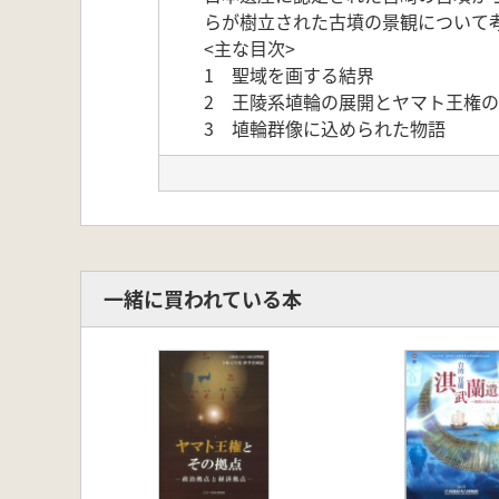
らが樹立された古墳の景観について
<主な目次>
1 聖域を画する結界
2 王陵系埴輪の展開とヤマト王権
3 埴輪群像に込められた物語
一緒に買われている本