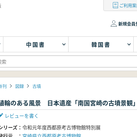
ご利用案
版
新規会員
中国書
韓国書
新刊
図録
古墳
埴輪のある風景 日本遺産「南国宮崎の古墳景観
レビューを書く
シリーズ
令和元年度西都原考古博物館特別展
発行元
宮崎県立西都原考古博物館