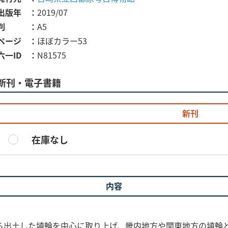
出版年
2019/07
判
A5
ページ
ほぼカラー53
六一ID
N81575
新刊・電子書籍
新刊
在庫なし
内容
ら出土した埴輪を中心に取り上げ、畿内地方や関東地方の埴輪