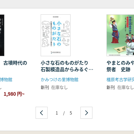
 古墳時代の
小さな石のものがたり
やまとのみ
石製模造品からみるぐん
祭者 史跡
まの古墳時代
発掘20年
博物館
かみつけの里博物館
し
新刊
在庫なし
新刊
在庫なし
1,980 円~
1
/
5