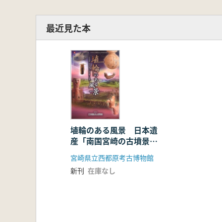
最近見た本
埴輪のある風景 日本遺
産「南国宮崎の古墳景
観」と埴輪
宮崎県立西都原考古博物館
新刊
在庫なし