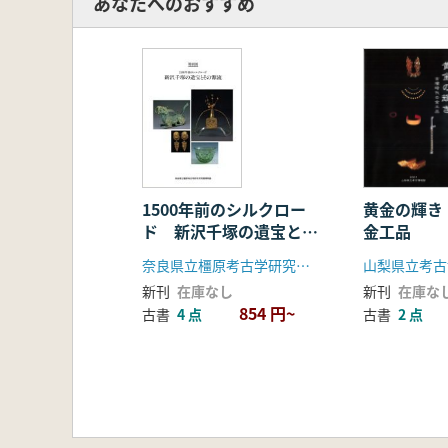
あなたへのおすすめ
黄金の輝き
1500年前のシルクロー
金工品
ド 新沢千塚の遺宝とそ
の源流
山梨県立考古
奈良県立橿原考古学研究所附属博物館
新刊
在庫な
新刊
在庫なし
854 円~
古書
2 点
古書
4 点