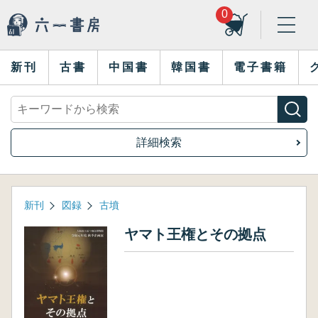
0
新刊
古書
中国書
韓国書
電子書籍
詳細検索
新刊
図録
古墳
ヤマト王権とその拠点