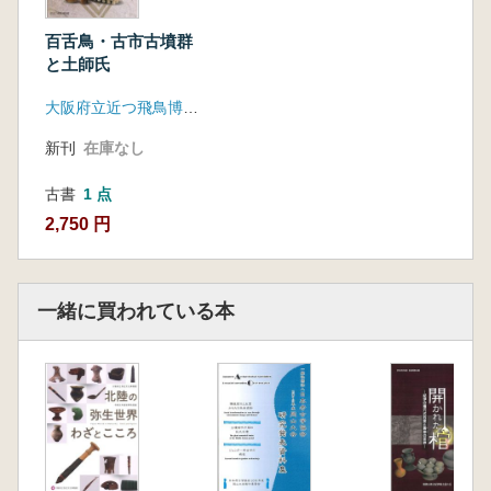
百舌鳥・古市古墳群
と土師氏
大阪府立近つ飛鳥博物館
新刊
在庫なし
古書
1 点
2,750 円
一緒に買われている本