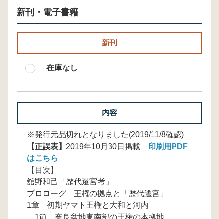
新刊・電子書籍
新刊
在庫なし
内容
※発行元品切れとなりました(2019/11/8確認)
【正誤表】
2019年10月30日掲載
印刷用PDF
はこちら
【目次】
舘野和己「歴代遷宮考」
プロローグ 王権の拠点と「歴代遷宮」
1章 初期ヤマト王権と大和と河内
1節 奈良盆地東南部の王権の本拠地