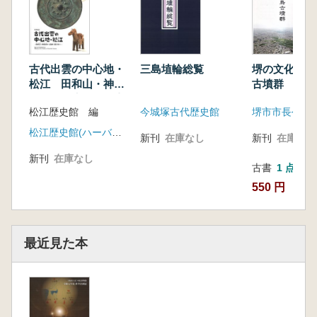
古代出雲の中心地・
三島埴輪総覧
堺の文化財 
松江 田和山・神後
古墳群
田から国府・国分寺
松江歴史館 編
今城塚古代歴史館
へ
松江歴史館(ハーバスト出版)
新刊
在庫なし
新刊
在庫なし
新刊
在庫なし
古書
1 点
550 円
最近見た本