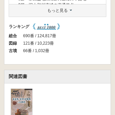
2節 旧大和川流域の流通拠点
もっと見る
3節 農業生産の拡大
2章 佐紀の王墓と居館
3章 百舌鳥・古市古墳群の時代
ランキング
1節 大型倉庫と大型建物
2節 王権膝下の大規模生産地
総合
690番 / 124,817冊
3節 奈良盆地の居館
図録
121番 / 10,223冊
4章 継体大王と淀川水系
古墳
66番 / 1,032冊
1節 河内馬飼と継体大王
2節 淀川水系の流通拠点
エピローグ 飛鳥に続く道
関連図書