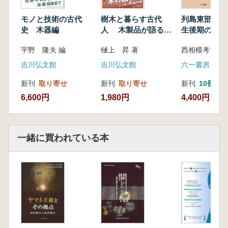
モノと技術の古代
樹木と暮らす古代
列島東部にお
史 木器編
人 木製品が語る弥
生後期の変革
生・古墳時代
原・弥生町期
宇野 隆夫 編
樋上 昇 著
と未来
吉川弘文館
吉川弘文館
六一書房
新刊
取り寄せ
新刊
取り寄せ
新刊
10冊以
6,600円
1,980円
4,400円
一緒に買われている本