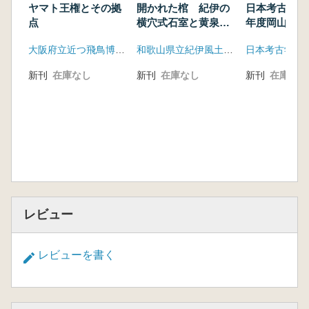
ヤマト王権とその拠
開かれた棺 紀伊の
日本考古学協会
点
横穴式石室と黄泉の
年度岡山大会
世界
表資料集
大阪府立近つ飛鳥博物館
和歌山県立紀伊風土記の丘
新刊
在庫なし
新刊
在庫なし
新刊
在庫なし
レビュー
レビューを書く