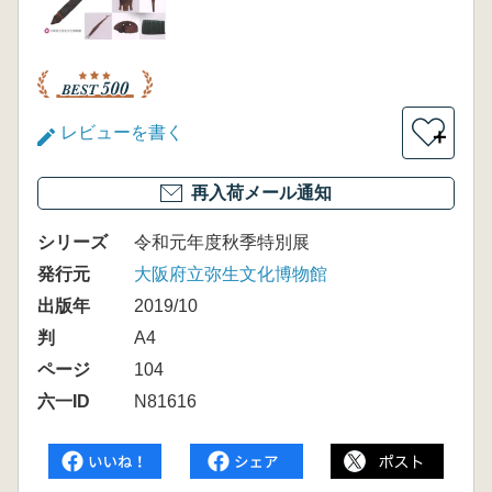
レビューを書く
＋
再入荷メール通知
シリーズ
令和元年度秋季特別展
発行元
大阪府立弥生文化博物館
出版年
2019/10
判
A4
ページ
104
六一ID
N81616