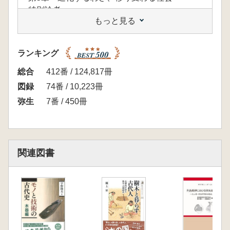
特別論考
もっと見る
河村好光 弥生時代と北陸の玉つくり
樋上 昇 「北陸型」木製品の展開と地域間交
流 工具の問題も合めて
ランキング
論考
禰亘田佳男 加賀及び能登地域への弥生文化の
総合
412番 / 124,817冊
道
図録
74番 / 10,223冊
弥生
7番 / 450冊
関連図書