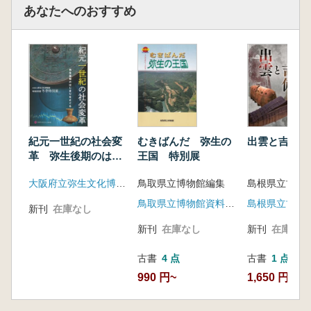
あなたへのおすすめ
紀元一世紀の社会変
むきばんだ 弥生の
出雲と吉備
革 弥生後期のはじ
王国 特別展
まりをさぐる
大阪府立弥生文化博物館
鳥取県立博物館編集
鳥取県立博物館資料刊行会
新刊
在庫なし
新刊
在庫なし
新刊
在庫なし
古書
4 点
古書
1 点
990 円~
1,650 円