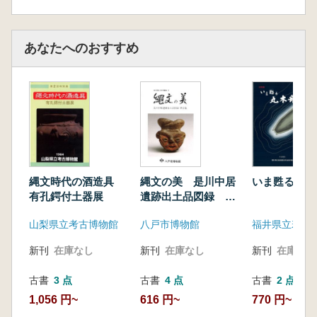
あなたへのおすすめ
縄文時代の酒造具
縄文の美 是川中居
いま甦る丸木
有孔鍔付土器展
遺跡出土品図録 第2
集
山梨県立考古博物館
八戸市博物館
新刊
在庫なし
新刊
在庫なし
新刊
在庫なし
古書
3 点
古書
4 点
古書
2 点
1,056 円~
616 円~
770 円~