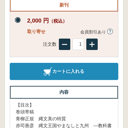
新刊
2,000 円
（税込）
取り寄せ
会員割引あり
注文数
カートに入れる
内容
【目次】
巻頭寄稿
青柳正規 縄文美の特質
赤司善彦 縄文王国やまなしと九州 ―教科書