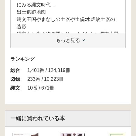
にみる縄文時代―
出土遺跡地図
縄文王国やまなしの土器や土偶:水煙紋土器の
造形
縄文人と生き物の関わり～イノシシと縄文土器
もっと見る
～
有孔鍔付土器とワイン
中部高地の土偶
ランキング
星降る中部高地の縄文世界日本遺産のストーリ
総合
ー
1,401番 / 124,819冊
中部高地の石器 ―黒曜石・水晶原産地と山梨
図録
233番 / 10,223冊
―
縄文
10番 / 671冊
クリとクルミは毎年実るか? ―東日本縄文人を
支えたクリとクルミ―
圧痕分析から見た縄文時代の植物利用
縄文へのまなざし
一緒に買われている本
2つの器形から?山梨・縄文展に寄せて?
縄文人と目
DNAからみた中央高地の縄文時代人