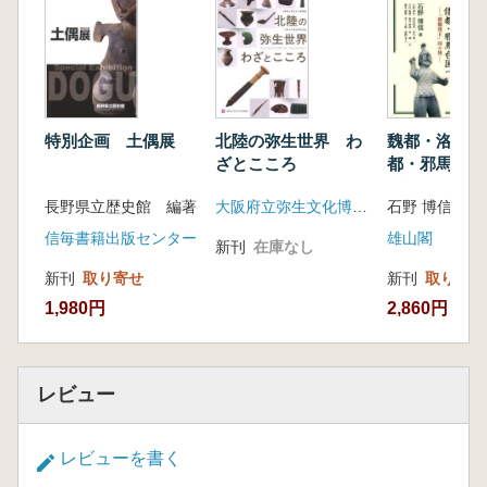
日本的とは何か
生命へのアート 縄文のヴィーナスとキース・
ヘリング
徹底した抽象と創造的造形
縄文の食卓に思いをはせて
特別企画 土偶展
北陸の弥生世界 わ
魏都・洛陽か
縄文土器様甕を用いたワイン試醸
ざとこころ
都・邪馬台
縄文からの手紙
『親魏倭王』
長野県立歴史館 編著
大阪府立弥生文化博物館
石野 博信 編
縄文土器の文様 見て、描いて、それから…
1万5千年前からのメッセージ
信毎書籍出版センター
雄山閣
新刊
在庫なし
新刊
取り寄せ
新刊
取り寄せ
1,980円
2,860円
レビュー
レビューを書く