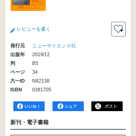
レビューを書く
＋
発行元
ニューサイエンス社
出版年
2019/12
判
B5
ページ
34
六一ID
N82138
ISBN
0381705
新刊・電子書籍