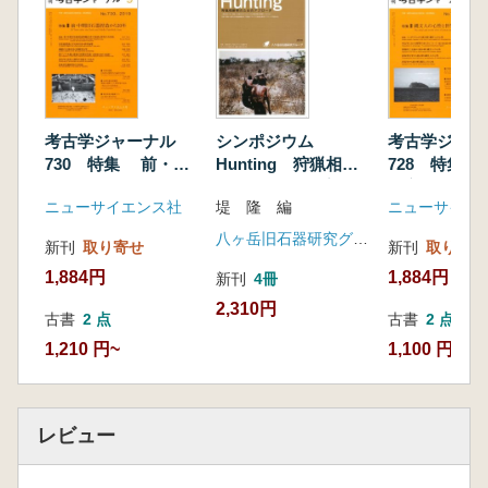
考古学ジャーナル
シンポジウム
考古学ジャ
730 特集 前・中
Hunting 狩猟相解
728 特集
期旧石器捏造から20
明のためのアプロー
の心性と世界
ニューサイエンス社
堤 隆 編
ニューサイエ
年
チ
八ヶ岳旧石器研究グループ
新刊
取り寄せ
新刊
取り寄せ
1,884円
1,884円
新刊
4冊
2,310円
古書
2 点
古書
2 点
1,210 円~
1,100 円~
レビュー