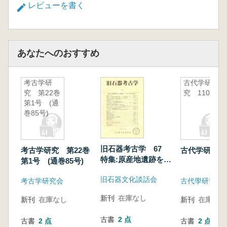
レビューを書く
あなたへのおすすめ
考古学研
古代学研
究 第22巻
究 110
第1号 (通
巻85号)
旧石器考古学 67
考古学研究 第22巻
古代学研究 1
特集:原産地遺跡をめ
第1号 (通巻85号)
ぐる諸問題 『ふた
旧石器文化談話会
がみ』刊行30周年記
考古学研究会
古代學研究會
念
新刊
在庫なし
新刊
在庫なし
新刊
在庫なし
古書
2 点
古書
2 点
古書
2 点