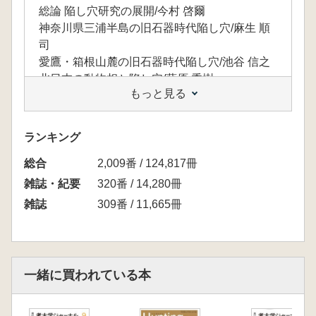
総論 陥し穴研究の展開/今村 啓爾
神奈川県三浦半島の旧石器時代陥し穴/麻生 順
司
愛鷹・箱根山麓の旧石器時代陥し穴/池谷 信之
北日本の動物相と陥し穴/藤原 秀樹
もっと見る
縄文時代に追い込み陥し穴猟は行われたか/中
村 信博
韓国考古学における陥し穴研究の進展/庄田 慎
ランキング
矢
総合
■ 考古学史の散策〈18〉
2,009番 / 124,817冊
和歌山県の考古学史散歩/窪田 照久
雑誌・紀要
320番 / 14,280冊
■ 大学の考古学実習
雑誌
309番 / 11,665冊
東海大学の考古学実習/松本 建速
■ 「考古学ジャーナル」総目次 2019年1月号
～12月号(通巻No.721～734)
一緒に買われている本