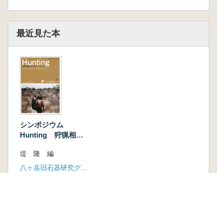
最近見た本
シンポジウム
Hunting 狩猟相解
明のためのアプロー
堤 隆 編
チ
八ヶ岳旧石器研究グループ
新刊
4冊
2,310円