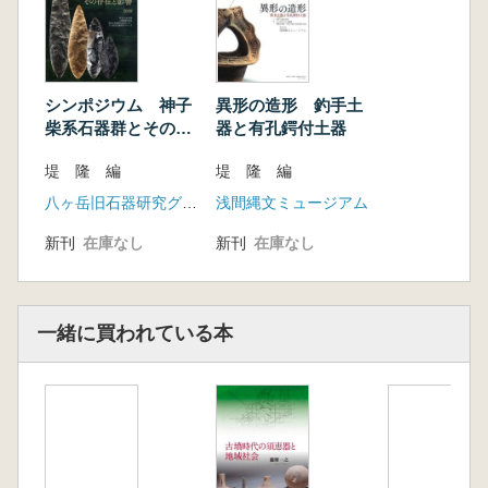
シンポジウム 神子
異形の造形 釣手土
柴系石器群とその存
器と有孔鍔付土器
在と影響
堤 隆 編
堤 隆 編
八ヶ岳旧石器研究グループ
浅間縄文ミュージアム
新刊
在庫なし
新刊
在庫なし
一緒に買われている本