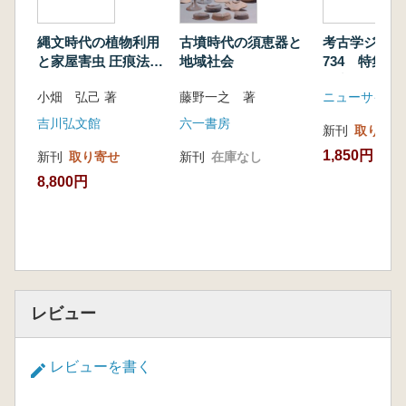
縄文時代の植物利用
古墳時代の須恵器と
考古学ジャ
と家屋害虫 圧痕法の
地域社会
734 特集 
イノベーション
研究の現状
小畑 弘己 著
藤野一之 著
ニューサイエ
吉川弘文館
六一書房
新刊
取り寄せ
1,850円
新刊
取り寄せ
新刊
在庫なし
8,800円
レビュー
レビューを書く