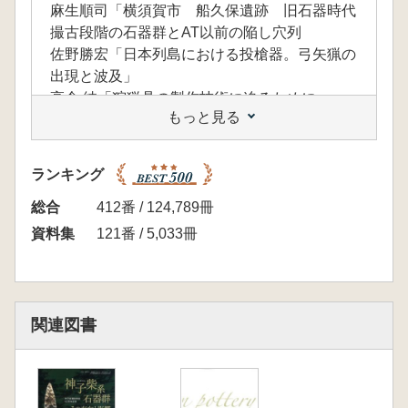
麻生順司「横須賀市 船久保遺跡 旧石器時代
撮古段階の石器群とAT以前の陥し穴列
佐野勝宏「日本列島における投槍器。弓矢猟の
出現と波及」
高倉 純「狩猟具の製作技術に迫るために」
もっと見る
佐藤孝雄「動物遺体から探る先史時代の狩猟活
動」
山田昌久・田中康太郎「実験で考える先史狩猟
ランキング
具」
近藤 敏「弓矢の矢柄ついて」
総合
412番 / 124,789冊
米田 穣「人骨の同位体分析からみた動物と植
資料集
121番 / 5,033冊
物の評価」
田口洋美「マタギの狩猟具と狩猟システム」
佐藤宏之「日本列島先史時代の陥し穴猟」
関連図書