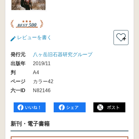
レビューを書く
＋
発行元
八ヶ岳旧石器研究グループ
出版年
2019/11
判
A4
ページ
カラー42
六一ID
N82146
新刊・電子書籍