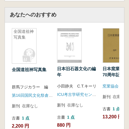
あなたへのおすすめ
全国道祖神
写真集
日本窯業総覧
日本旧石器文化の編
全国道祖神写真集
70周年記念
年
窯業協会
小田静夫 C.T.キーリ
群馬フジカラー 編
ICU考古学研究センター
第16回国民文化祭倉淵村実行委員会
新刊
在庫なし
新刊
在庫なし
新刊
在庫なし
古書
1 点
13,200 円
古書
1 点
古書
1 点
880 円
2,200 円