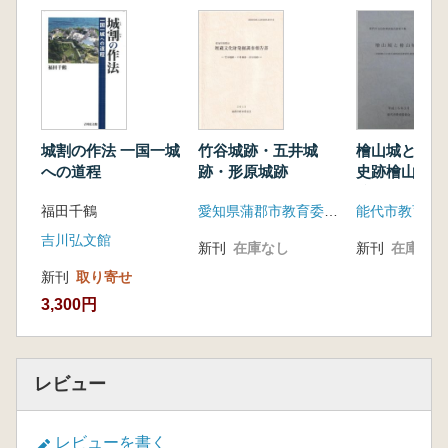
城割の作法 一国一城
竹谷城跡・五井城
檜山城と檜
への道程
跡・形原城跡
史跡檜山安東
跡基礎資料調
福田千鶴
愛知県蒲郡市教育委員会
能代市教育委
書
吉川弘文館
新刊
在庫なし
新刊
在庫なし
新刊
取り寄せ
3,300円
レビュー
レビューを書く