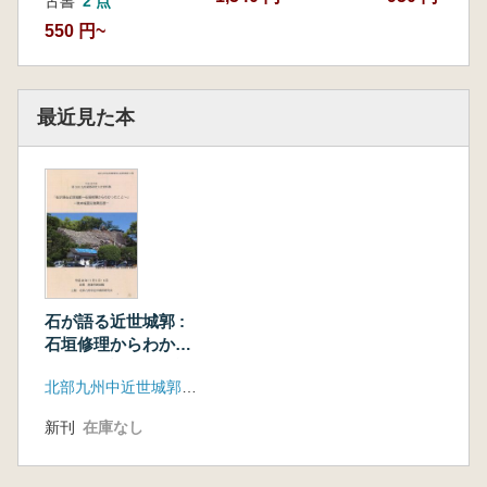
古書
2 点
550 円~
最近見た本
石が語る近世城郭 :
石垣修理からわかっ
たこと : 熊本城震災
北部九州中近世城郭研究会
復興支援
新刊
在庫なし