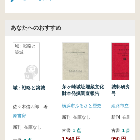
あなたへのおすすめ
城 : 戦略と
築城
茅ヶ崎城址埋蔵文化
城郭研究室年
城 : 戦略と築城
財本発掘調査報告
号
横浜市ふるさと歴史財団埋蔵文化財センター
姫路市立城郭
佐々木信四郎 著
原書房
新刊
在庫なし
新刊
在庫なし
新刊
在庫なし
古書
1 点
古書
1 点
1,540 円
950 円