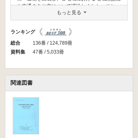
や交通のあり方について議論しました。そし
もっと見る
て、そうした外来系要素が在来の墓制や階層構
造にどのように影響を与え、また、組み込まれ
たのか。この点をより深く理解するためには、
ランキング
その受け皿となった在来系要素とはそもそも何
であるのか、各地の状況を改めて把握しておく
総合
136番 / 124,789冊
必要があると考えられます。中期古墳の属性に
資料集
47番 / 5,033冊
は多様性が認められますが、中でも埋葬施設や
墓壙構築方法といった古墳の内部構造や、そこ
から復元される葬送儀礼には、その地域におけ
る伝統や被葬者の出自・社会的地位などが強く
関連図書
反映されていることが想定され、墳形や葺石・
埴輪といった古墳の外見上の特徴と合わせてき
わめて重要な要素と言えます。そこで、第22回
研究集会では各地域における古墳時代中期の古
墳・無墳丘墓のうち、特に埋葬施設や墓壙構築
方法が判明している例を集成し、墳墓形態その
他の要素との相関性や時期的推移を確認しま