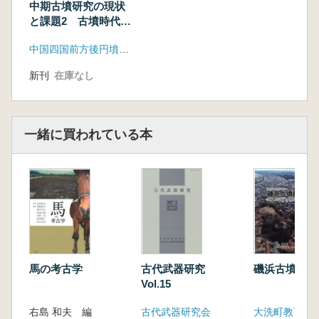
す。古墳が備える在来系・外来系要素の強弱や
中期古墳研究の現状
両者の影響関係の整理を通して、その被葬者像
と課題2 古墳時代中
期の交流
や各地域における階層構造の把握を目指し、古
中国四国前方後円墳研究会
墳時代中期の古墳築造において、地方の選択性
はどのように発揮されたのか、という問題につ
新刊
在庫なし
いて可能な範囲でアプローチしたいと考えま
す.。
【目次】
一緒に買われている本
〔基調講演〕
柳澤一男 中期埋葬施設の多様性と階層性～九
州を中心に～
〔研究報告〕
1 高田貫太 古墳時代中期における中国・四国地
域の竪穴式石室・竪穴系横口式石室・木槨～朝
鮮半島東南部との比較を通して～
2 重藤輝行 九州東部
馬の考古学
古代武器研究
磯浜古墳群1
〔地域報告〕
Vol.15
1 増野晋次 山口県
2 永野智朗 広島県
右島 和夫 編
古代武器研究会
大洗町教育委