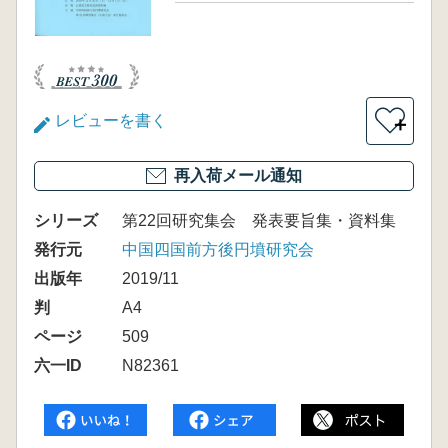
レビューを書く
＋
再入荷メール通知
シリーズ
第22回研究集会 発表要旨集・資料集
発行元
中国四国前方後円墳研究会
出版年
2019/11
判
A4
ページ
509
六一ID
N82361