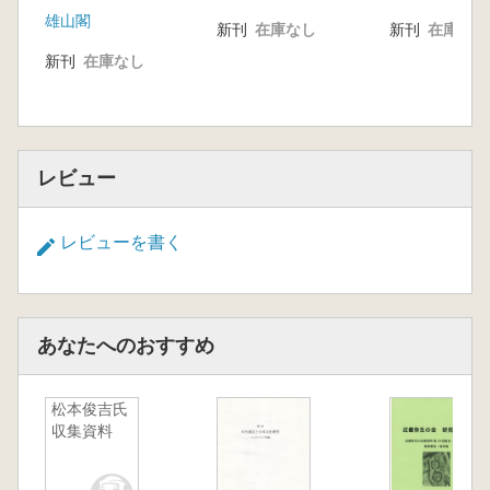
3 寒川史也 岡山県
雄山閣
新刊
在庫なし
新刊
在庫なし
4 吉松優希 島根県
新刊
在庫なし
5 森藤徳子 鳥取県
6 今井哲令 愛媛県
7 高上拓 香川県
8 栗林誠治 徳島県
9 下木千佳 高知県
レビュー
【中国四国地方 中期埋葬施設の形式・構築方
法の好資料】161頁から最終頁まで
レビューを書く
鳥取県
島根県
岡山県
広島県
あなたへのおすすめ
山口県
徳島県
香川県
松本俊吉氏
収集資料
愛媛県
高知県