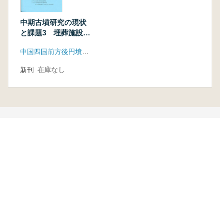
中期古墳研究の現状
と課題3 埋葬施設の
形式・構築方法・儀
中国四国前方後円墳研究会
礼の地域的展開と被
葬者像
新刊
在庫なし
本を探す
六一書房の本
ランキング
特価図書
特集
書店様へ