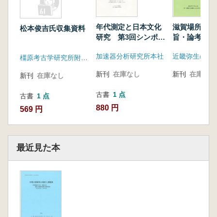
年代測定と日本文化
滋賀場所 発
松本俊吉氏収集資料
研究 第3回シンポジ
旨・論考集
ウム予稿集
加速器分析研究所本社
近畿弥生の会
橿原考古学研究所附属博物館
新刊
在庫なし
新刊
在庫なし
新刊
在庫なし
古書
1 点
古書
1 点
880 円
569 円
最近見た本