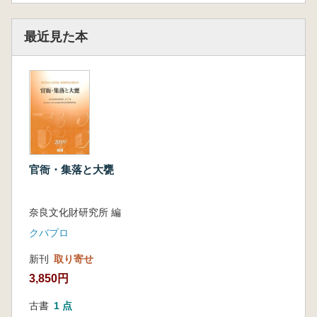
最近見た本
官衙・集落と大甕
奈良文化財研究所 編
クバプロ
新刊
取り寄せ
3,850円
古書
1 点