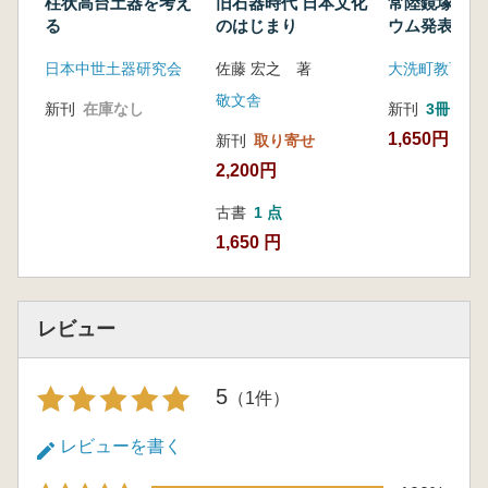
柱状高台土器を考え
旧石器時代 日本文化
常陸鏡塚 シ
る
のはじまり
ウム発表資料
日本中世土器研究会
佐藤 宏之 著
大洗町教育委
敬文舎
新刊
在庫なし
新刊
3冊
1,650円
新刊
取り寄せ
2,200円
古書
1 点
1,650 円
レビュー
5
（1件）
レビューを書く