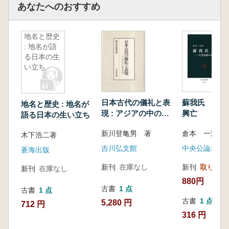
あなたへのおすすめ
地名と歴史
: 地名が語
る日本の生
い立ち
日本古代の儀礼と表
蘇我氏 古代
地名と歴史 : 地名が
現 : アジアの中の政
興亡
語る日本の生い立ち
治文化
新川登亀男 著
倉本 一宏 著
木下浩二著
吉川弘文館
中央公論新社
蒼海出版
新刊
在庫なし
新刊
取り寄せ
新刊
在庫なし
880円
古書
1 点
古書
1 点
古書
1 点
5,280 円
712 円
316 円