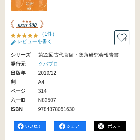
（1件）
＋
レビューを書く
シリーズ
第22回古代官衙・集落研究会報告書
発行元
クバプロ
出版年
2019/12
判
A4
ページ
314
六一ID
N82507
ISBN
9784878051630