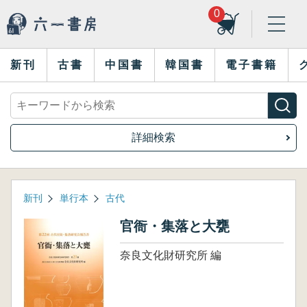
0
新刊
古書
中国書
韓国書
電子書籍
詳細検索
新刊
単行本
古代
官衙・集落と大甕
奈良文化財研究所 編