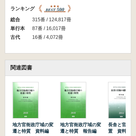
「甕」とその用法
ランキング
Ⅱ 討議
資料編
総合
315番 / 124,817冊
1 宮都
単行本
87番 / 16,017冊
2 官衙・集落・その他
古代
16番 / 4,072冊
3 表
表1 遺構一覧
表2 文献一覧
表3 掲載図出典一覧
関連図書
遺跡目次(掲載図版付き)
地方官衙政庁域の変
地方官衙政庁域の変
長舎と官衙の
遷と特質 資料編
遷と特質 報告編
置 資料編