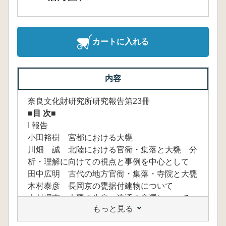
カートに入れる
内容
奈良文化財研究所研究報告第23冊
■目 次■
I 報告
小田裕樹 宮都における大甕
川畑 誠 北陸における官衙・集落と大甕 分
析・理解に向けての視点と事例を中心として
田中広明 古代の地方官衙・集落・寺院と大甕
木村泰彦 長岡京の甕据付建物について
木村理恵 大甕の生産・流通の変遷について
もっと見る
垂下形縁帯状口縁をもつ大甕を中心に
三舟隆之 大甕を使う 文献史料に見える