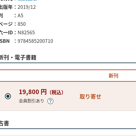
出版年
2019/12
判
A5
ページ
850
六一ID
N82565
ISBN
9784585200710
新刊・電子書籍
新刊
19,800 円
（税込）
取り寄せ
会員割引あり
古書