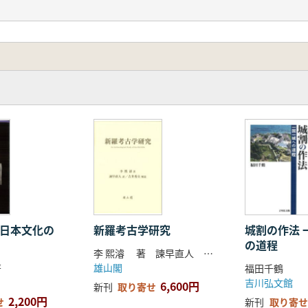
 日本文化の
新羅考古学研究
城割の作法 一国一城へ
の道程
李 熙濬 著 諫早直人 訳 吉井秀夫 解説
雄山閣
著
福田千鶴
吉川弘文館
6,600円
新刊
取り寄せ
2,200円
せ
新刊
取り寄せ