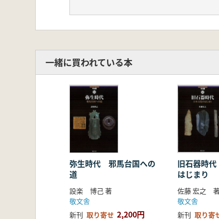
A-7コンピューター・情報
Bデータ分析篇
B-1データ分析の基礎
B-2量的分析法
B-3質的分析法
一緒に買われている本
C分析用ソフト
弥生時代 邪馬台国への
旧石器時代
道
はじまり
設楽 博己 著
佐藤 宏之 
敬文舎
敬文舎
2,200円
新刊
取り寄せ
新刊
取り寄