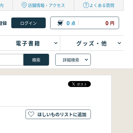
内
店舗情報・アクセス
よくある質問
0
0
登録
点
円
電子書籍
グッズ・他
詳細検索
ほしいものリストに追加