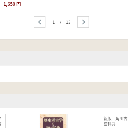
1,650 円
1
/
13
中
新版 角川古
鑑
語辞典