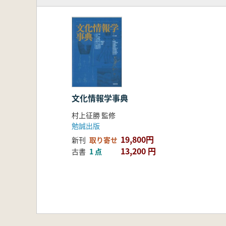
文化情報学事典
村上征勝 監修
勉誠出版
19,800円
新刊
取り寄せ
13,200 円
古書
1 点