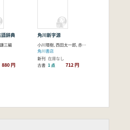
古語辞典
角川新字源
藤謙三編
小川環樹, 西田太一郎, 赤塚忠編
角川書店
新刊
在庫なし
880 円
712 円
古書
1 点