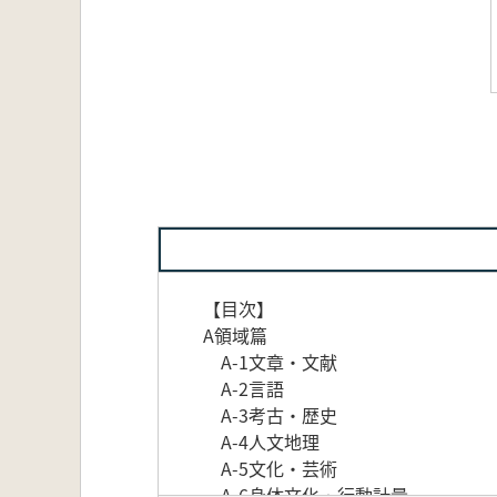
【目次】
A領域篇
A-1文章・文献
A-2言語
A-3考古・歴史
A-4人文地理
A-5文化・芸術
A-6身体文化・行動計量