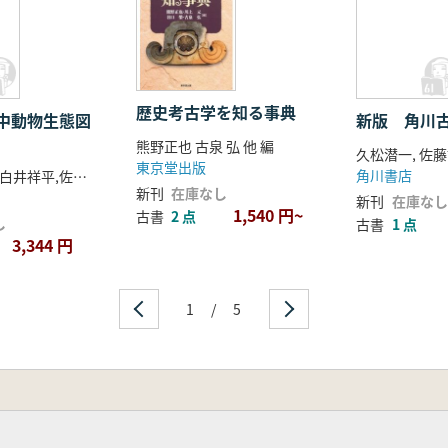
歴史考古学を知る事典
中動物生態図
新版 角川
熊野正也 古泉 弘 他 編
久松潜一, 佐
東京堂出版
角川書店
白井祥平著、白井祥平,佐野芳康写真
新刊
在庫なし
新刊
在庫なし
1,540 円~
古書
2 点
し
古書
1 点
3,344 円
1
/
5