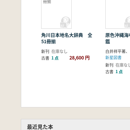
冊揃
角川日本地名大辞典 全
原色沖縄海
51冊揃
鑑
新刊
在庫なし
28,600 円
新星図書
古書
1 点
新刊
在庫な
古書
1 点
最近見た本