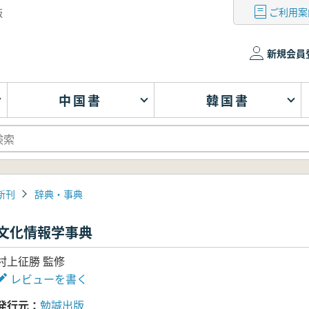
ご利用案
版
新規会員
中国書
韓国書
新刊
辞典・事典
文化情報学事典
村上征勝 監修
レビューを書く
発行元
勉誠出版