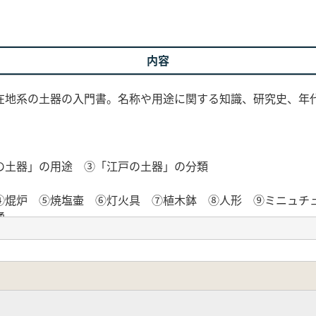
内容
在地系の土器の入門書。名称や用途に関する知識、研究史、年
の土器」の用途 ③「江戸の土器」の分類
④焜炉 ⑤焼塩壷 ⑥灯火具 ⑦植木鉢 ⑧人形 ⑨ミニュチ
通
戸の土器
ら廃棄へ
代の土器生産