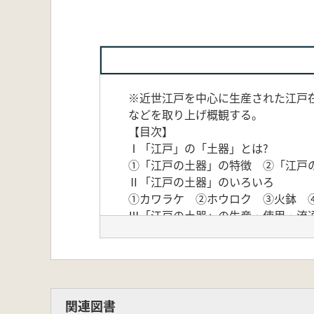
※近世江戸を中心に生産された江戸
などを取り上げ概観する。
【目次】
Ⅰ「江戸」の「土器」とは?
①「江戸の土器」の特徴 ②「江戸
Ⅱ「江戸の土器」のいろいろ
①カワラケ ②ホウロク ③火鉢 
Ⅲ「江戸の土器」の生産・使用・流
1 文献・絵画資料にあらわれる江
2 江戸の土器にみる使用・転用か
3 江戸および周辺地域における近
Ⅳ 参考文献
Ⅴ 江戸遺跡発掘調査報告書一覧
関連図書