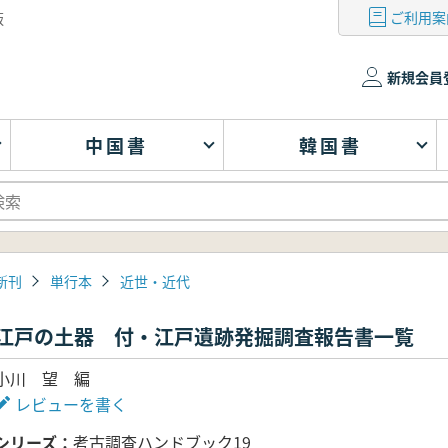
ご利用案
版
新規会員
中国書
韓国書
新刊
単行本
近世・近代
江戸の土器 付・江戸遺跡発掘調査報告書一覧
小川 望 編
レビューを書く
シリーズ
考古調査ハンドブック19