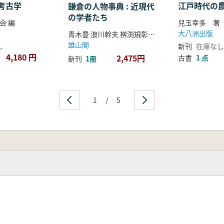
考古学
江戸時代の
鎌倉の人物事典 : 近現代
の学者たち
会 編
兒玉幸多 著
大八洲出版
青木豊 浪川幹夫 桝渕規彰 大澤泉 編集
雄山閣
し
新刊
在庫なし
4,180 円
2,475円
古書
1 点
新刊
1冊
1
/
5