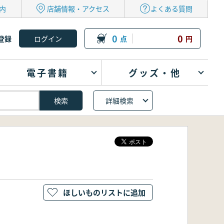
内
店舗情報・アクセス
よくある質問
0
0
登録
点
円
電子書籍
グッズ・他
詳細検索
ほしいものリストに追加