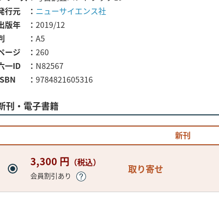
発行元
ニューサイエンス社
出版年
2019/12
判
A5
ページ
260
六一ID
N82567
ISBN
9784821605316
新刊・電子書籍
新刊
3,300 円
（税込）
取り寄せ
会員割引あり