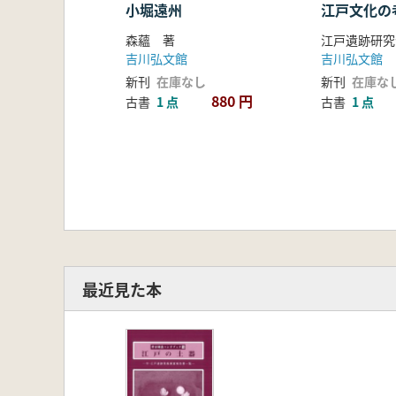
小堀遠州
江戸文化の
森蘊 著
江戸遺跡研究
吉川弘文館
吉川弘文館
新刊
在庫なし
新刊
在庫な
880 円
古書
1 点
古書
1 点
最近見た本