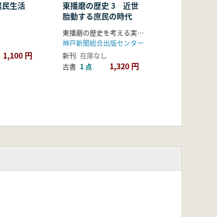
農民生活
東播磨の歴史 3 近世
胎動する庶民の時代
東播磨の歴史を考える実行委員会
神戸新聞総合出版センター
1,100 円
新刊
在庫なし
1,320 円
古書
1 点