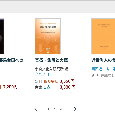
邪馬台国への
官衙・集落と大甕
近世町人の
奈良文化財研究所 編
関西近世考古
クバプロ
著
新刊
在庫なし
3,850円
新刊
取り寄せ
2,200円
3,300 円
せ
古書
1 点
1
/
20