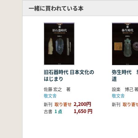
一緒に買われている本
旧石器時代 日本文化の
弥生時代 
はじまり
道
佐藤 宏之 著
設楽 博己 
敬文舎
敬文舎
2,200円
新刊
取り寄せ
新刊
取り寄
1,650 円
古書
1 点