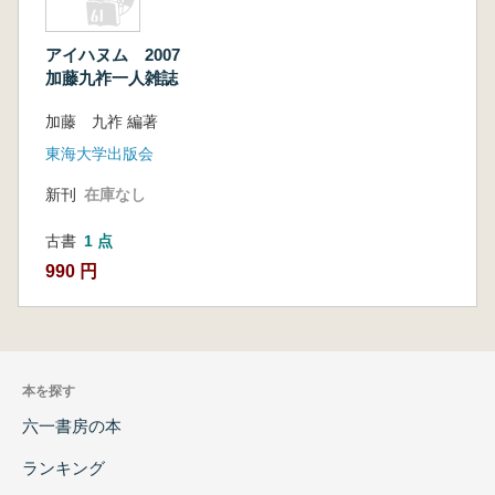
アイハヌム 2007
加藤九祚一人雑誌
加藤 九祚 編著
東海大学出版会
新刊
在庫なし
古書
1 点
990 円
本を探す
六一書房の本
ランキング