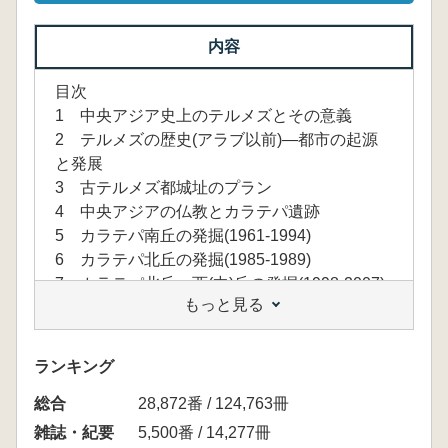
内容
目次
1 中央アジア史上のテルメズとその意義
2 テルメズの歴史(アラブ以前)—都市の起源
と発展
3 古テルメズ都城址のプラン
4 中央アジアの仏教とカラテパ遺跡
5 カラテパ南丘の発掘(1961‐1994)
6 カラテパ北丘の発掘(1985‐1989)
7 カラテパ北丘・西(中)丘の発掘(1998‐2007)
もっと見る
ランキング
総合
28,872番 / 124,763冊
雑誌・紀要
5,500番 / 14,277冊