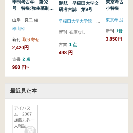
季刊考古学 第92
東京考古 第
溯航 早稲田大学文
号 特集:弥生墓制の
小特集 後・
研考古誌 第9号
地域的展開
古墳の埋葬主
山岸 良二 編
東京考古談話
団構成に関す
早稲田大学大学院 文学研究科考古談話会
題
雄山閣
新刊
1冊
新刊
在庫なし
3,850円
新刊
取り寄せ
古書
1 点
2,420円
498 円
古書
2 点
990 円~
最近見た本
アイハヌ
ム 2007
加藤九祚一
人雑誌