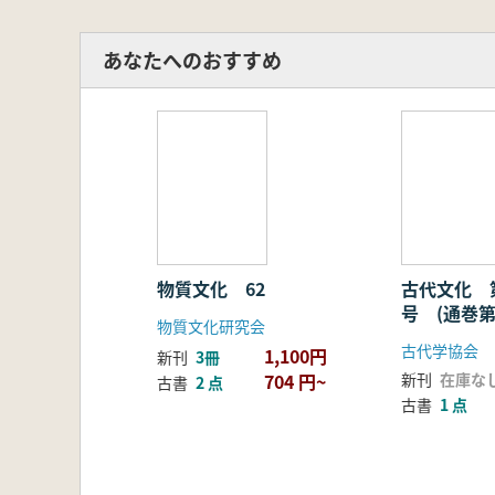
あなたへのおすすめ
物質文化 62
古代文化 
号 (通巻第
物質文化研究会
古代学協会
1,100円
新刊
3冊
704 円~
新刊
在庫な
古書
2 点
古書
1 点