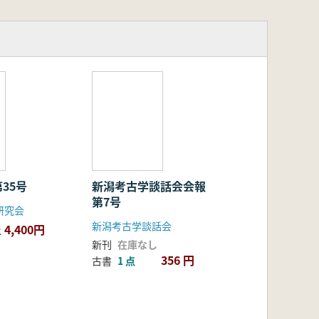
第35号
新潟考古学談話会会報
第7号
研究会
新潟考古学談話会
4,400円
上
新刊
在庫なし
356 円
古書
1 点