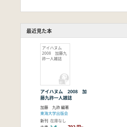
最近見た本
アイハヌム
2008 加藤九
祚一人雑誌
アイハヌム 2008 加
藤九祚一人雑誌
加藤 九祚 編著
東海大学出版会
新刊
在庫なし
792 円~