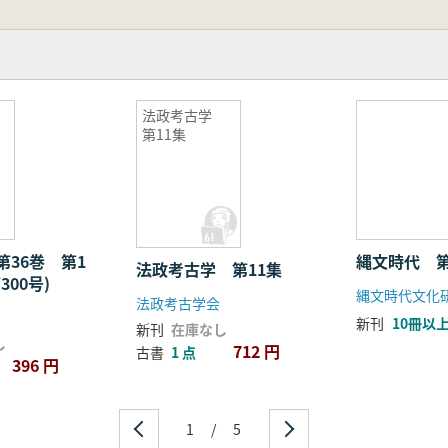
法政考古学
第11集
第36巻 第1
縄文時代 
法政考古学 第11集
300号)
縄文時代文化
法政考古学会
新刊
10冊以
新刊
在庫なし
し
712 円
古書
1 点
396 円
1
/
5