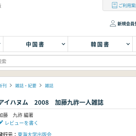
ご利用案
版
新規会員
中国書
韓国書
新刊
雑誌・紀要
雑誌
アイハヌム 2008 加藤九祚一人雑誌
加藤 九祚 編著
レビューを書く
発行元
東海大学出版会