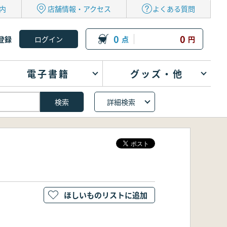
内
店舗情報・アクセス
よくある質問
0
0
登録
点
円
電子書籍
グッズ・他
詳細検索
ほしいものリストに追加