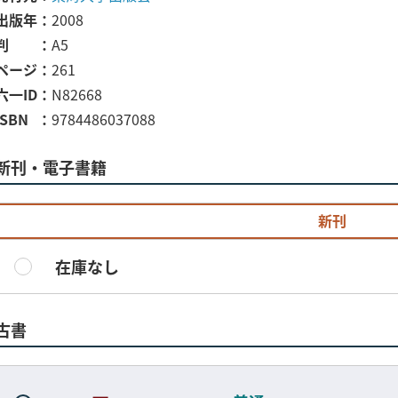
出版年
2008
判
A5
ページ
261
六一ID
N82668
ISBN
9784486037088
新刊・電子書籍
新刊
在庫なし
古書