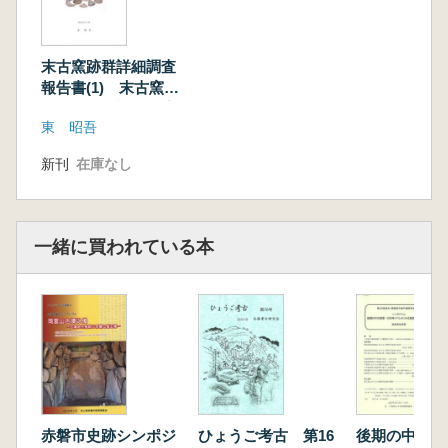
末古窯跡群詳細調査
報告書(1) 末古窯跡
群詳細分布調査報告
東 昭吾
新刊
在庫なし
一緒に買われている本
赤磐市史跡シンポジ
ひょうご考古 第16
後期の中の