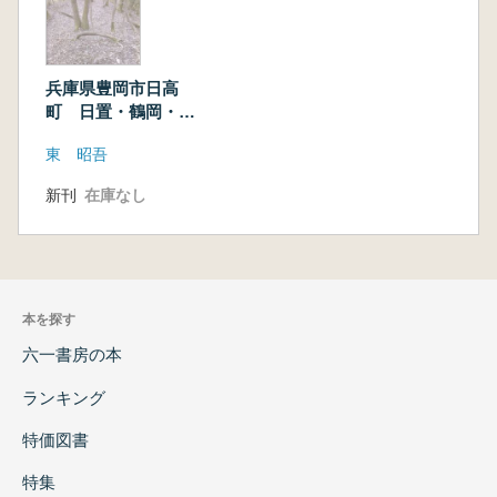
兵庫県豊岡市日高
町 日置・鶴岡・上
郷地区古墳分布調査
東 昭吾
報告書
新刊
在庫なし
本を探す
六一書房の本
ランキング
特価図書
特集