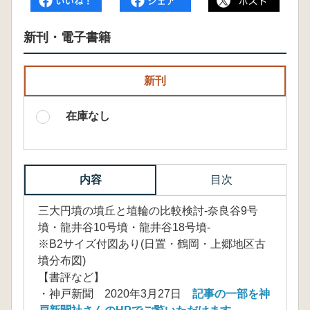
新刊・電子書籍
新刊
在庫なし
内容
目次
三大円墳の墳丘と埴輪の比較検討-奈良谷9号
墳・龍井谷10号墳・龍井谷18号墳-
※B2サイズ付図あり(日置・鶴岡・上郷地区古
墳分布図)
【書評など】
・神戸新聞 2020年3月27日
記事の一部を神