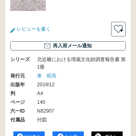
レビューを書く
＋
再入荷メール通知
シリーズ
北近畿における埋蔵文化財調査報告書 第
1冊
発行元
東 昭吾
出版年
2019/12
判
A4
ページ
140
六一ID
N82907
付属品
付図