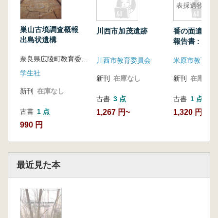
表採遺物
巣山古墳調査概報
川西市加茂遺跡
番の面遺跡分
出島状遺構
報告書 : 縄
期の表採遺物
奈良県広陵町教育委員会 編
川西市教育委員会
米原市教育委
学生社
新刊
在庫なし
新刊
在庫なし
新刊
在庫なし
古書
3 点
古書
1 点
古書
1 点
1,267 円~
1,320 円
990 円
最近見た本