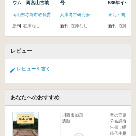
ウム 両宮山古墳以
号
536年イベン
後 古墳時代後期の
る気候変動と
岡山県赤磐市教育委員会
兵庫考古研究会
赤磐と倭王権
り
新刊
在庫なし
新刊
在庫なし
新刊
在庫なし
レビュー
レビューを書く
あなたへのおすすめ
川西市加茂
番の面遺跡
遺跡
分布調査報
告書 : 縄文
時代中期の