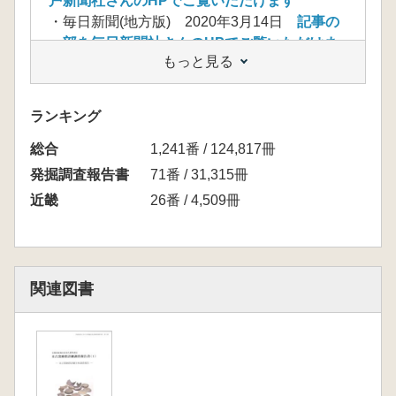
戸新聞社さんのHPでご覧いただけます
・毎日新聞(地方版) 2020年3月14日
記事の
一部を毎日新聞社さんのHPでご覧いただけま
もっと見る
す
【内容】(発行元ご案内文より)
兵庫県北部に位置する豊岡市南部における詳細
ランキング
な古墳分布調査報告。合併により豊岡市となっ
総合
た旧日高町東部の日置・鶴岡・上郷地区では従
1,241番 / 124,817冊
来、500基あまりの古墳が確認されていたが今
発掘調査報告書
71番 / 31,315冊
回の調査では約1,100基を確認。大半は尾根上
近畿
26番 / 4,509冊
の小規模墳だが、市教育委員会によって確認さ
れていた首長墓と目される大型円墳以外に新た
に2基の大型墳を確認し、その3基の墳丘と埴輪
を実測し比較検討した。詳細な古墳分布図も付
関連図書
図として収録。