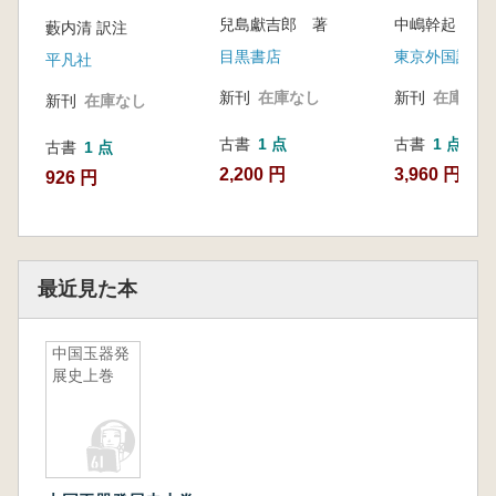
兒島獻吉郎 著
藪内清 訳注
目黒書店
平凡社
新刊
在庫なし
新刊
在庫なし
新刊
在庫なし
古書
1 点
古書
1 点
古書
1 点
2,200 円
3,960 円
926 円
最近見た本
中国玉器発
展史上巻