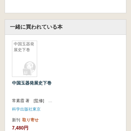
一緒に買われている本
中国玉器発
展史下巻
中国玉器発展史下巻
常素霞 著 [監修] 鶴間和幸 [翻訳] 菅野恵美
科学出版社東京
新刊
取り寄せ
7,480円