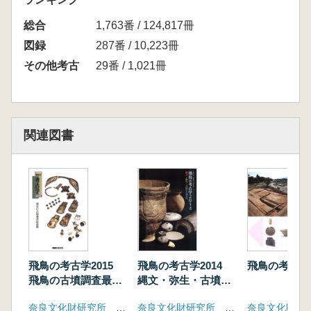
・ 坂田寺池SG100出土の瓦 (奈良文化財研究
総合
所)
1,763番 / 124,817冊
・ 石神遺跡土坑SK1244・1245出土の土器群
図録
287番 / 10,223冊
(奈良文化財研究所)
その他考古
29番 / 1,021冊
・ 藤原京の造営理念と平城京遷都の理由(奈良
文化財研究所)
関連図書
飛鳥の考古学2015
飛鳥の考古学2014
飛鳥の考古学2
飛鳥の古墳調査最前
縄文・弥生・古墳か
線
ら飛鳥へ
奈良文化財研究所 飛鳥資料館
奈良文化財研究所 飛鳥資料館