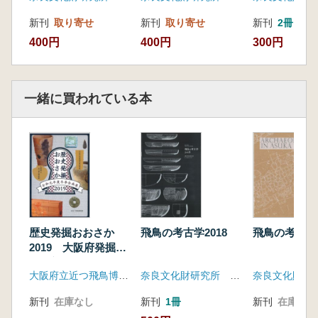
新刊
取り寄せ
新刊
取り寄せ
新刊
2冊
400円
400円
300円
一緒に買われている本
歴史発掘おおさか
飛鳥の考古学2018
飛鳥の考古学2
2019 大阪府発掘調
査最新情報
大阪府立近つ飛鳥博物館
奈良文化財研究所 飛鳥資料館
新刊
在庫なし
新刊
1冊
新刊
在庫なし