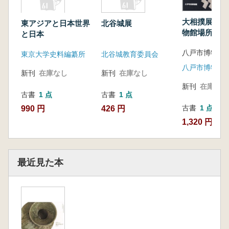
大相撲展 : 
東アジアと日本世界
北谷城展
物館場所
と日本
八戸市博物館
東京大学史料編纂所
北谷城教育委員会
八戸市博物館
新刊
在庫なし
新刊
在庫なし
新刊
在庫なし
古書
1 点
古書
1 点
古書
1 点
990 円
426 円
1,320 円
最近見た本