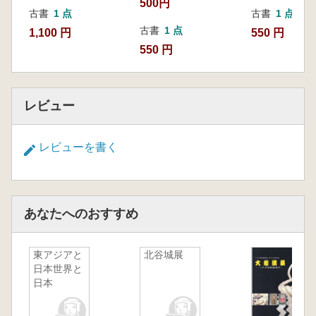
500円
古書
1 点
古書
1 点
古書
1 点
1,100 円
550 円
550 円
レビュー
レビューを書く
あなたへのおすすめ
東アジアと
北谷城展
日本世界と
日本