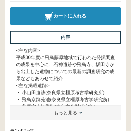
カートに入れる
内容
<主な内容>
平成30年度に飛鳥藤原地域で行われた発掘調査
の成果を中心に、石神遺跡や飛鳥寺、坂田寺か
ら出土した遺物についての最新の調査研究の成
果などもあわせて紹介
<主な掲載遺跡>
・ 小山田遺跡(奈良県立橿原考古学研究所)
・ 飛鳥京跡苑池(奈良県立橿原考古学研究所)
・ 藤原宮大極殿院(奈良文化財研究所)
もっと見る
・ 四条遺跡(奈良県立橿原考古学研究所)
・ 山田道(明日香村教育委員会)
・ 飛鳥寺第3次調査(奈良文化財研究所)
ランキング