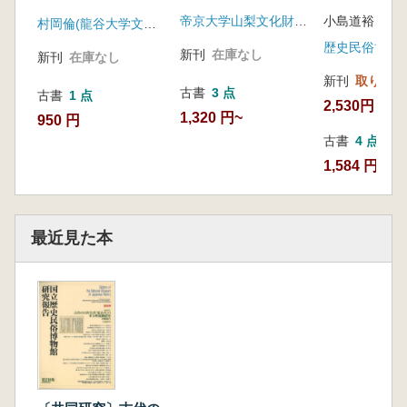
めぐる諸問題
び国際比較と
作成を基盤とする考
帝京大学山梨文化財研究所
小島道裕 編
関する研究
村岡倫(龍谷大学文学部)
古学・歴史学の融合
歴史民俗博物
新刊
在庫なし
新刊
在庫なし
新刊
取り寄せ
古書
3 点
古書
1 点
2,530円
1,320 円~
950 円
古書
4 点
1,584 円~
最近見た本