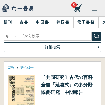
0
新刊
古書
中国書
韓国書
電子書籍
詳細検索
新刊
研究報告
〔共同研究〕古代の百科
全書『延喜式』の多分野
協働研究 中間報告