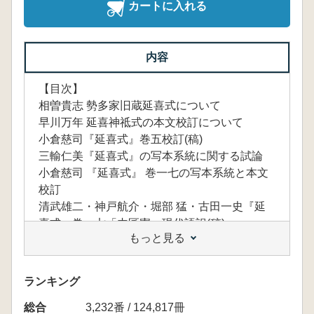
カートに入れる
内容
【目次】
相曽貴志 勢多家旧蔵延喜式について
早川万年 延喜神祗式の本文校訂について
小倉慈司『延喜式』巻五校訂(稿)
三輸仁美『延喜式』の写本系統に関する試論
小倉慈司 『延喜式』 巻一七の写本系統と本文
校訂
清武雄二・神戸航介・堀部 猛・古田一史『延
喜式』巻一七「内匠寮」現代語訳(稿)
もっと見る
倉本一宏『延喜式』と頒暦
小川宏和 赤幡考
永島朋子 延喜太政官式に見える挿頭花につい
ランキング
て
総合
井上正望 廃務からみた神祗祭祀
3,232番 / 124,817冊