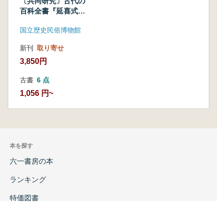
〔共同研究〕古代の
百科全書『延喜式』
の多分野協働研究
国立歴史民俗博物館
中間報告
新刊
取り寄せ
3,850円
古書
6 点
1,056 円~
本を探す
六一書房の本
ランキング
特価図書
特集