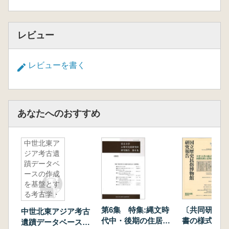
清武雄二 古代の税物生産における長鰒
三舟隆之・中村絢子 古代の堅魚製品の復元
レビュー
天野 誠 遺跡発掘調査報告書に基づく『延喜式
典薬寮』に記述された「諸国進年料雑薬」の桃
仁の自給について
レビューを書く
あなたへのおすすめ
中世北東ア
ジア考古遺
蹟データベ
ースの作成
を基盤とす
る考古学・
歴史学の融
第6集 特集:縄文時
〔共同研究〕
中世北東アジア考古
合
代中・後期の住居を
書の様式と機
遺蹟データベースの