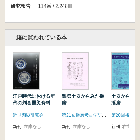
神戸航介 平安時代の検交替使と朝使
研究報告
114番 / 2,248冊
古田一史 雑工戸の変質と造兵司の解体
中村光一 江戸時代における『延喜式』研究の
一様相
堀部 猛 古代の鍍金と内匠式
一緒に買われている本
三上喜孝 慶州・ 雁鴨池出上の薬物名木簡再論
石川智士・ 花森功仁子・武藤文人 延喜式研
究と水産研究を題材とした異分野融合研究体制
の確立にむけた取り組みと課題
小風尚樹・後藤 真『延喜式』へのTEI適用と日
本史資料のテクスト データ共有・流通
山口えり 海外における『延喜式』の研究状況
大隅亜希子 日本古代における布の単位「端」
江戸時代における年
製塩土器からみた播
土器からみた
と 「段」について
代の判る罹災資料
磨
播磨
中国陶磁と肥前陶磁
荒井秀規 食(盆)(ホトギ)と瓮・缶(モタイ)に関
近世陶磁研究会
第21回播磨考古学研究集会実行委員会
の共伴資料を中心に
する覚え書き
酒井清治 主計式の●(瓦+泉)と出土土器のハソウ
新刊
在庫なし
新刊
在庫なし
新刊
在庫なし
仁藤敦史「延喜斎宮式」から見た堅魚製品の貢
納と消費