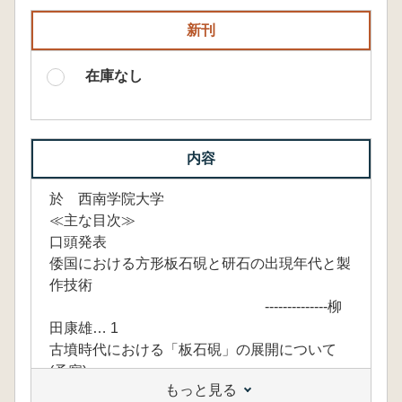
新刊
在庫なし
内容
於 西南学院大学
≪主な目次≫
口頭発表
倭国における方形板石硯と研石の出現年代と製
作技術
--------------柳
田康雄… 1
古墳時代における「板石硯」の展開について
(予察)-
もっと見る
------------久住