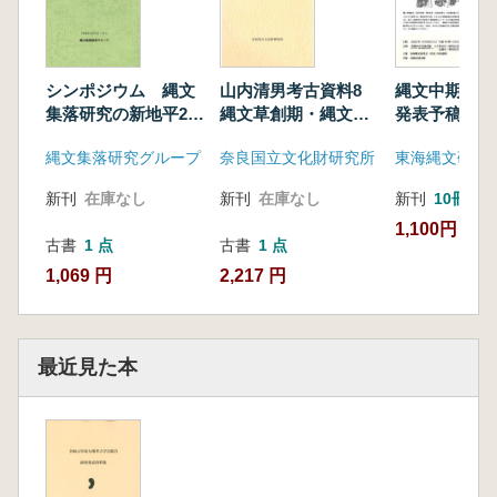
シンポジウム 縄文
山内清男考古資料8
縄文中期の
集落研究の新地平2
縄文草創期・縄文後
発表予稿集・
発表要旨
晩期・瓦塼資料
縄文集落研究グループ
奈良国立文化財研究所
東海縄文研究
新刊
在庫なし
新刊
在庫なし
新刊
10冊以
1,100円
古書
1 点
古書
1 点
1,069 円
2,217 円
最近見た本