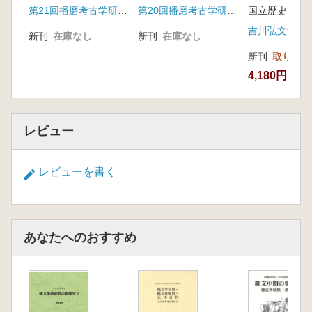
第21回播磨考古学研究集会実行委員会
第20回播磨考古学研究集会実行委員会
心に-
吉川弘文館
………………秋田雄也… 90
新刊
在庫なし
新刊
在庫なし
弘津金石館の研究―先ツ來リテ考古學ノ趣味ヲ
新刊
取り寄せ
解セラレヨ―
4,180円
………北島大輔…100
ポスターセッション
「島の戦争」の記録・継承・活用
レビュー
……………石田智子・兼城糸絵・佐藤宏之…
110
熊本県玉名市大原(おおばる)遺跡の発掘調査―
レビューを書く
出土遺物から
見た地理的位置付け― -----------------------中村安
宏…112
あなたへのおすすめ