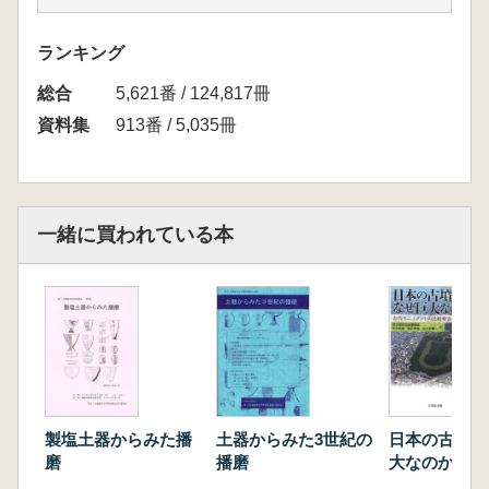
猛雄… 14
沖縄県の災害と遺跡‐沖縄戦の被害と自然災
ランキング
害‐
総合
----------------亀島慎吾… 24
5,621番 / 124,817冊
慶州博物館の地震対応 -----------------------…田孝
資料集
913番 / 5,035冊
秀… 34
翻
訳 古澤義久… 44
熊本県における古墳の復旧と維持管理の取り組
一緒に買われている本
みについて
……………木村龍生… 53
鹿児島県における災害と文化
財……………………森幸一郎… 60
小部遺跡第 19 次調査の発掘調査成果
………弘中正芳・甲斐安寿生・矢部翔平… 70
箱崎地区における元寇防塁の構造と立地環境
三阪一徳・齋藤瑞穂・福永将大・谷直
製塩土器からみた播
土器からみた3世紀の
日本の古墳は
子・宮本一夫… 80
磨
播磨
大なのか 古代モニュ
メントの比較
九州キリシタン墓碑と十字架文-島原半島を中