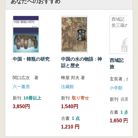
あなたへのおすすめ
西域記 玄
奘三蔵の旅
中国・韓瓶の研究
中国の水の物語 : 神
西域記 玄奘
話と歴史
旅
関口広次 著
蜂屋 邦夫 著
六一書房
法藏館
小学館
新刊
10冊以上
新刊
取り寄せ
新刊
在庫なし
3,850円
1,540円
古書
1 点
古書
1 点
1,650 円
1,210 円