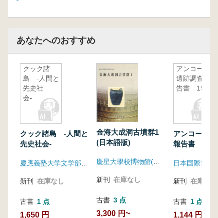
あなたへのおすすめ
クック諸
アンコール
島 -人間と
遺跡調査報
先史社
告書 1996
会-
金海大成洞古墳群1
クック諸島 -人間と
アンコール遺
(日本語版)
先史社会-
報告書 1996
慶星大學校博物館(大阪朝鮮考古学研究会)
慶應義塾大学文学部民族学・考古学研究室
日本国際協力
新刊
在庫なし
新刊
在庫なし
新刊
在庫なし
古書
3 点
古書
1 点
古書
1 点
3,300 円~
1,650 円
1,144 円