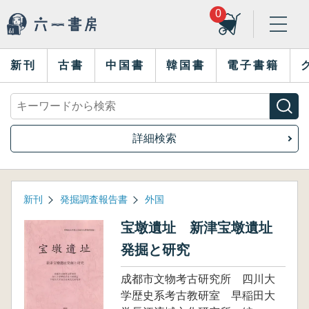
0
新刊
古書
中国書
韓国書
電子書籍
詳細検索
新刊
発掘調査報告書
外国
宝墩遺址 新津宝墩遺址
発掘と研究
成都市文物考古研究所 四川大
学歴史系考古教研室 早稲田大