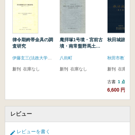
律令期銙帯金具の調
麾拝塚1号墳・宮前古
秋田城跡 政
査研究
墳・南常盤野馬土手
発掘調査報告書
伊藤玄三(法政大学文学部)
八街町
新刊
在庫なし
新刊
在庫なし
新刊
在庫なし
古書
1 点
6,600 円
レビュー
レビューを書く