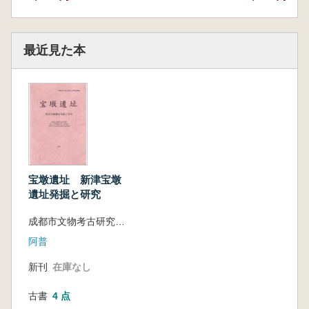
最近見た本
宝墩遺址 新津宝墩
遺址発掘と研究
成都市文物考古研究所 四川大学歴史系考古教研室 早稲田大学長江流域文化研究所 編
阿普
新刊
在庫なし
古書
4 点