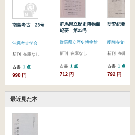
群馬県立歴史博物館
研究紀要 
南島考古 23号
紀要 第23号
群馬県立歴史博物館
沖縄考古学会
新刊
在庫なし
新刊
在庫なし
新刊
在庫なし
古書
1 点
古書
1 点
古書
1 点
712 円
792 円
990 円
最近見た本