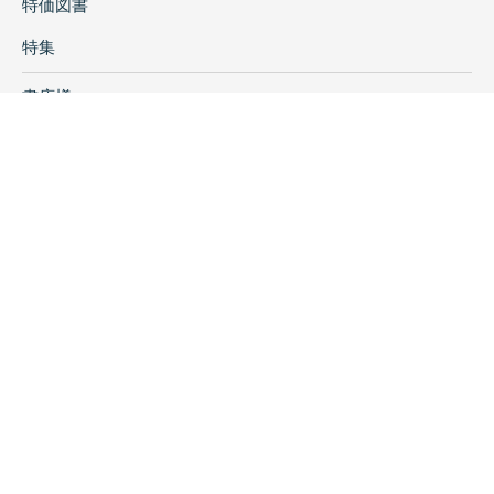
特価図書
特集
書店様へ
著者ログイン
会社案内
お問い合わせ
リンク
採用情報
プライバシーポリシー
特定商取引に関する表示