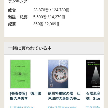
ランキング
総合
28,876番 / 124,789冊
雑誌・紀要
5,500番 / 14,279冊
紀要
360番 / 2,069冊
一緒に買われている本
[発表要旨] 徳川御
徳川将軍家の器 江
石器原産地研
殿の考古学
戸城跡の最新の発掘
誌 Stone So
成果を美術品ととも
No.2