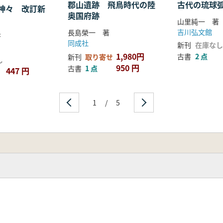
郡山遺跡 飛鳥時代の陸
古代の琉球
神々 改訂新
奥国府跡
山里純一 著
吉川弘文館
長島榮一 著
著
同成社
新刊
在庫なし
1,980円
古書
2 点
新刊
取り寄せ
し
950 円
古書
1 点
447 円
1
/
5