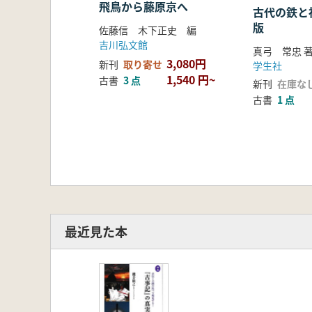
飛鳥から藤原京へ
古代の鉄と
版
佐藤信 木下正史 編
吉川弘文館
真弓 常忠 
3,080円
新刊
取り寄せ
学生社
1,540 円~
古書
3 点
新刊
在庫な
古書
1 点
最近見た本