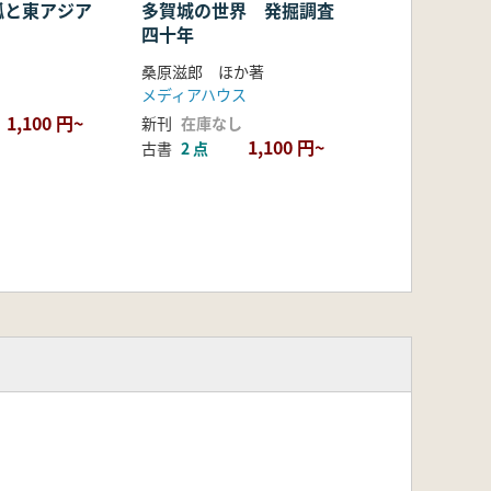
弧と東アジア
多賀城の世界 発掘調査
四十年
桑原滋郎 ほか著
メディアハウス
1,100 円~
新刊
在庫なし
1,100 円~
古書
2 点