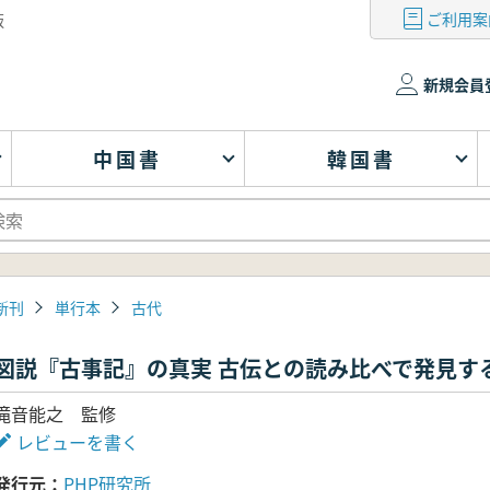
ご利用案
版
新規会員
中国書
韓国書
新刊
単行本
古代
図説『古事記』の真実 古伝との読み比べで発見する
滝音能之 監修
レビューを書く
発行元
PHP研究所