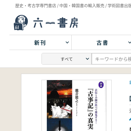
歴史・考古学専門書店 / 中国・韓国書の輸入販売 / 学術図書出
新刊
古書