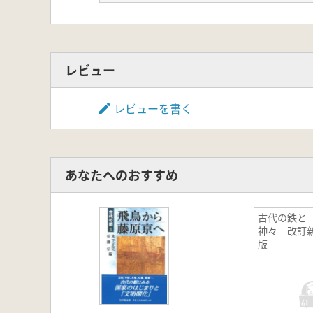
第4章 天つ神の降臨
第5章 人代のはじまり
第6章 天皇の系譜
レビュー
レビューを書く
あなたへのおすすめ
古代の鉄と
神々 改訂
版