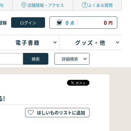
内
店舗情報・アクセス
よくある質問
0
0
登録
点
円
電子書籍
グッズ・他
詳細検索
!
ほしいものリストに追加