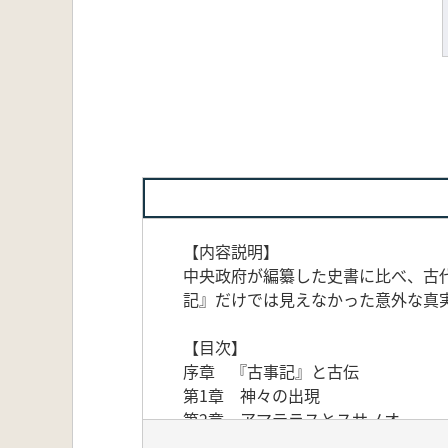
【内容説明】
中央政府が編纂した史書に比べ、古
記』だけでは見えなかった意外な真
【目次】
序章 『古事記』と古伝
第1章 神々の出現
第2章 アマテラスとスサノオ
第3章 国つ神の登場