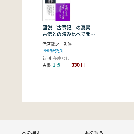
図説『古事記』の真実
古伝との読み比べで発見
する!
滝音能之 監修
PHP研究所
新刊
在庫なし
330 円
古書
1 点
本を探す
本を買う