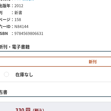
出版年
2012
判
新書
ページ
158
六一ID
N84144
ISBN
9784569806631
新刊・電子書籍
新刊
在庫なし
古書
330 円
（税込）