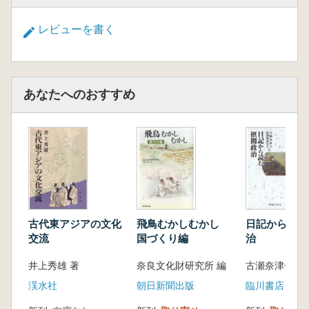
レビューを書く
あなたへのおすすめ
古代東アジアの文化
飛鳥むかしむかし
日記から読む
交流
国づくり編
治
井上秀雄 著
奈良文化財研究所 編
渓水社
朝日新聞出版
臨川書店