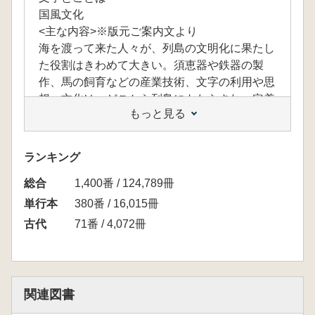
国風文化
<主な内容>※版元ご案内文より
海を渡って来た人々が、列島の文明化に果たし
た役割はきわめて大きい。須恵器や鉄器の製
作、馬の飼育などの産業技術、文字の利用や思
想・文化は、どこから列島にもたらされ、定着
もっと見る
していったのか。その具体的な姿を考古学研究
の最新成果を踏まえて明らかにし、ヤマト王権
の展開と律令制国家における渡来系移住民の位
ランキング
置づけと歴史的意義を考える。
総合
1,400番 / 124,789冊
単行本
380番 / 16,015冊
古代
71番 / 4,072冊
関連図書