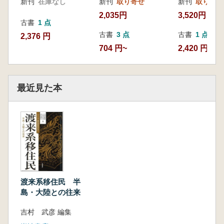
新刊
在庫なし
新刊
取り寄せ
新刊
取り寄せ
2,035円
3,520円
古書
1 点
古書
3 点
古書
1 点
2,376 円
704 円~
2,420 円
最近見た本
渡来系移住民 半
島・大陸との往来
吉村 武彦 編集