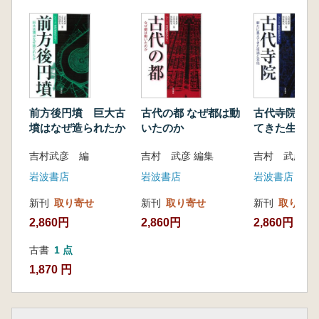
前方後円墳 巨大古
古代の都 なぜ都は動
古代寺院 新たに見え
墳はなぜ造られたか
いたのか
てきた生活と
吉村武彦 編
吉村 武彦 編集
吉村 武彦 編
岩波書店
岩波書店
岩波書店
新刊
取り寄せ
新刊
取り寄せ
新刊
取り寄せ
2,860円
2,860円
2,860円
古書
1 点
1,870 円