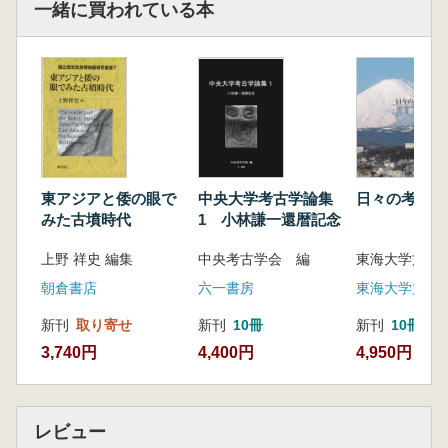
一緒に買われている本
東アジアと倭の眼で
中央大学考古学論集
日々の考古学
みた古墳時代
1 小林謙一還暦記念
上野 祥史 編集
中央考古学会 編
朝倉書店
六一書房
新刊
取り寄せ
新刊
10冊
新刊
10冊以
3,740円
4,400円
4,950円
レビュー