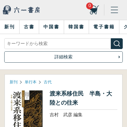
0
新刊
古書
中国書
韓国書
電子書籍
詳細検索
新刊
単行本
古代
渡来系移住民 半島・大
陸との往来
吉村 武彦 編集