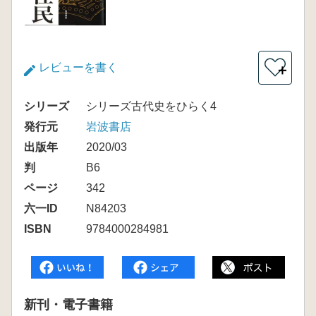
レビューを書く
＋
シリーズ
シリーズ古代史をひらく4
発行元
岩波書店
出版年
2020/03
判
B6
ページ
342
六一ID
N84203
ISBN
9784000284981
新刊・電子書籍