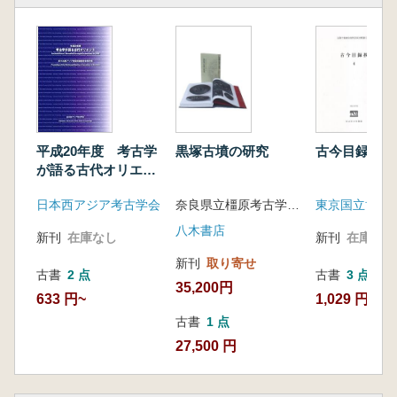
黒塚古墳の研究
古今目録抄4
平成20年度 考古学
が語る古代オリエン
ト
奈良県立橿原考古学研究所 編
東京国立博物
日本西アジア考古学会
八木書店
新刊
在庫なし
新刊
在庫なし
新刊
取り寄せ
古書
3 点
古書
2 点
35,200円
1,029 円~
633 円~
古書
1 点
27,500 円