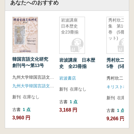
あなたへのおすすめ
岩波講座
秀村欣二選
日本歴史
集 第1〜5
全23冊揃
巻 (5冊セ
ット)
韓国言語文化研究
岩波講座 日本歴
秀村欣二選集
創刊号〜第13号
史 全23冊揃
5巻 (5冊セ
九州大学韓国言語文化研究会 編
岩波書店
秀村欣二
九州大学韓国言語文化研究会
キリスト教図
新刊
在庫なし
新刊
在庫なし
新刊
在庫なし
古書
1 点
古書
1 点
3,168 円
古書
1 点
3,960 円
9,266 円