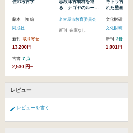
住の考古学
志段味古墳群を巡
キトラ古墳と
る ナゴヤのルーツ
れた壁画たち
を訪ねて
藤本 強 編
名古屋市教育委員会
同成社
新刊
在庫なし
新刊
取り寄せ
新刊
2冊
13,200円
1,001円
古書
7 点
2,530 円~
レビュー
レビューを書く