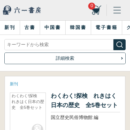
0
新刊
古書
中国書
韓国書
電子書籍
詳細検索
新刊
わくわく!探検 れきはく
わくわく!探検
れきはく日本の歴
日本の歴史 全5巻セット
史 全5巻セット
国立歴史民俗博物館 編