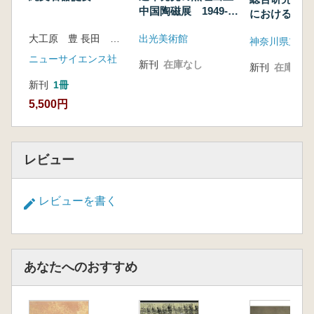
中国陶磁展 1949-
における文化
1981
大工原 豊 長田 友也 建石 徹 編
出光美術館
神奈川県立歴
ニューサイエンス社
新刊
在庫なし
新刊
在庫なし
新刊
1冊
5,500円
レビュー
レビューを書く
あなたへのおすすめ