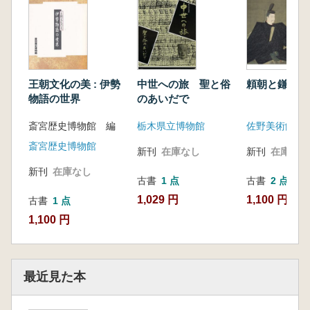
王朝文化の美 : 伊勢
中世への旅 聖と俗
頼朝と鎌倉文
物語の世界
のあいだで
斎宮歴史博物館 編
栃木県立博物館
佐野美術館
斎宮歴史博物館
新刊
在庫なし
新刊
在庫なし
新刊
在庫なし
古書
1 点
古書
2 点
1,029 円
1,100 円~
古書
1 点
1,100 円
最近見た本