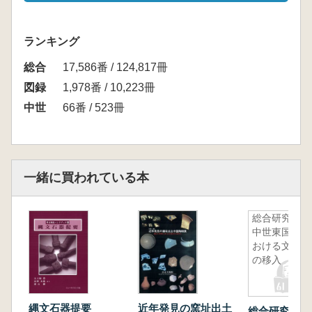
ランキング
総合
17,586番 / 124,817冊
図録
1,978番 / 10,223冊
中世
66番 / 523冊
一緒に買われている本
総合研究
中世東国に
おける文化
の移入
縄文石器提要
近年発見の窯址出土
総合研究 中