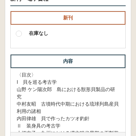
新刊
在庫なし
内容
〈目次〉
I 貝を巡る考古学
山野 ケン陽次郎 島における獣形貝製品の研
究
中村友昭 古墳時代中期における琉球列島産貝
利用の諸相
内田律雄 貝で作ったカツオ釣針
Ⅱ 装身具の考古学
大坪志子 九州における縄文時代早期の石製装