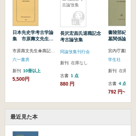
古論攷集
日本先史学考古学論
書陵部紀要所
長沢宏昌氏退職記念
集 市原壽文先生傘
墓関係論文集
考古論攷集
壽記念
市原壽文先生傘壽記念論文集刊行会 編
宮内庁書陵部
同論攷集刊行会
六一書房
学生社
新刊
在庫なし
新刊
10冊以上
新刊
在庫なし
古書
1 点
5,500円
古書
4 点
880 円
792 円~
最近見た本