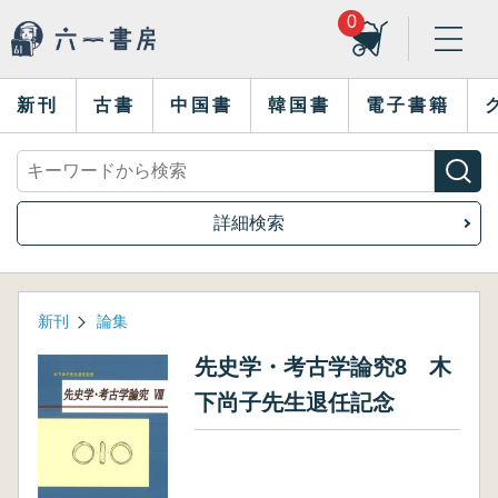
0
新刊
古書
中国書
韓国書
電子書籍
詳細検索
新刊
論集
先史学・考古学論究8 木
下尚子先生退任記念