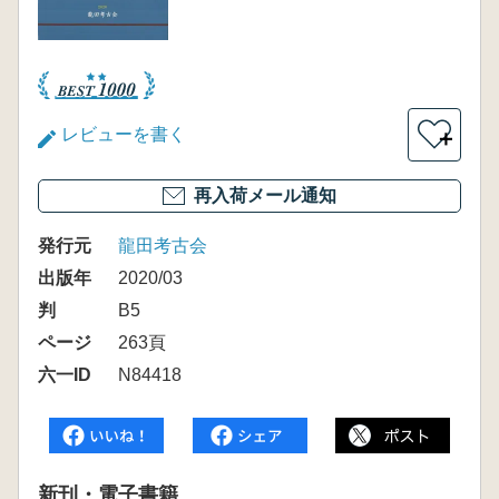
レビューを書く
＋
再入荷メール通知
発行元
龍田考古会
出版年
2020/03
判
B5
ページ
263頁
六一ID
N84418
新刊・電子書籍