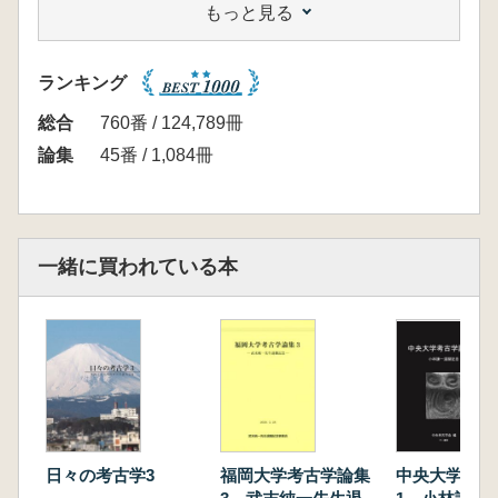
もっと見る
身具小論
森 貴教 上越市馬場遺跡出土の鉄針と砥石
安田未来 琉球列島のサメ歯製品および模造品
ランキング
について
山口大介 ギリシア後期新石器時代における円
総合
760番 / 124,789冊
筒状ビーズの素材選択
論集
45番 / 1,084冊
Ⅲ 南島の考古学
新垣 匠 南島爪形文土器の研究
荒田敬介 中津野式併行段階における広田遺跡
と鳥ノ峯遺跡の集団関係
一緒に買われている本
與嶺友紀也 奄美諸島における土師器模倣甕の
出現と展開
柴田 亮 カムィヤキの出土はなにを意味す
るのか 肥前西部地域での出土事例の検討
森 幸一郎 沖永良部島のトゥール墓
Ⅳ 中国の考古学
芝 康次郎 中国華北地域における細石刃石器
群の出現と展開 最新動向の整理からみた諸問
日々の考古学3
福岡大学考古学論集
中央大学考古
題