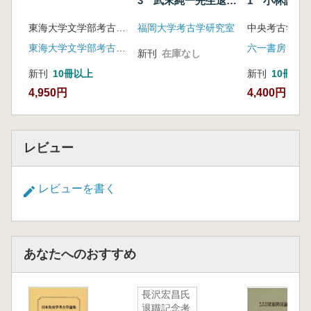
3 武末純一先生退職
1 小林謙一
記念
黄 訳民 古代中国におけるタカラガイ模造品
東海大学文学部考古学研究室 編
福岡大学考古学研究室
中央考古学会
に関する研究
東海大学文学部考古学研究室(発売:六一書房)
六一書房
隋末・初唐期におけるソグド人墓の鏡 寧夏回
新刊
在庫なし
族自治区固原の史氏を中心に
新刊
10冊以上
新刊
10冊
藤木 聡 遼・金・元・明・清代中国東北部の
4,950円
4,400円
火打金
木下尚子先生 略歴・業績目録
レビュー
レビューを書く
あなたへのおすすめ
長沢宏昌氏
退職記念考