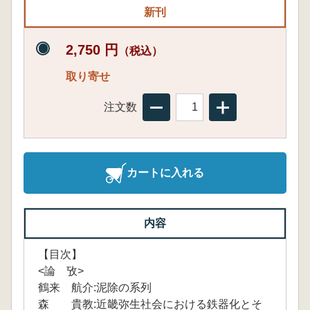
新刊
2,750 円
（税込）
取り寄せ
注文数
カートに入れる
内容
【目次】
<論 攷>
鶴来 航介:泥除の系列
森 貴教:近畿弥生社会における鉄器化とそ