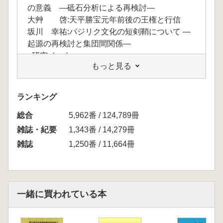
の意義 ―砥石分析による再検討―
大艸 啓:天平勝宝元年前後の王権と行信
坂川 幸祐:パジリク文化の短剣鞘について ―
起源の再検討と集団間関係―
<研究ノート>
もっと見る
豊田 裕章:後鳥羽上皇の水無瀬殿(水無瀬離宮)
における政務の裁定について
姚 晶晶:『諸道勘文 神鏡』所引『唐暦』
ランキング
新出逸文について ―唐代の九鼎、渾天儀の制
総合
度を中心に―
5,962番 / 124,789冊
<註 釈>
雑誌・紀要
1,343番 / 14,279冊
山本みなみ:『小右記』註釈(20) 長和4年5月
雑誌
1,250番 / 11,664冊
15日条
<連 載>
阪田 育功:考古学人国記(22)山本昭先生と生徒
たち
一緒に買われている本
森田 克行:高槻市の埋蔵文化財行政と摂津三
島の考古学研究(1)
<追 悼>