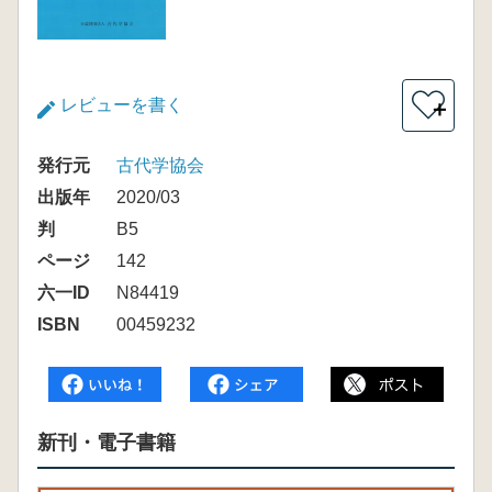
レビューを書く
＋
発行元
古代学協会
出版年
2020/03
判
B5
ページ
142
六一ID
N84419
ISBN
00459232
新刊・電子書籍