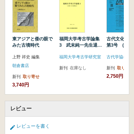
坂本 翼:鈴木まどか先生を追悼して
<図版解説>
伊藤 宏幸:兵庫県淡路市舟木遺跡の調査成果
<書 評>
中野 高行:堀井佳代子著『平安前期対外姿勢
東アジアと倭の眼で
福岡大学考古学論集
古代文化 第
の研究』
みた古墳時代
3 武末純一先生退職
第3号 (通巻
<新刊紹介>
記念
号)
上野 祥史 編集
福岡大学考古学研究室
古代学協会
山下 克明:中村士著『古代の星空を読み解
く キトラ古墳天文図とアジアの星図』
朝倉書店
新刊
在庫なし
新刊
取り寄せ
森岡 秀人:佐藤洋一郎編『日本のイネ品種
2,750円
新刊
取り寄せ
考 木簡からDNAまで』
3,740円
二階堂善弘:船山徹著『仏教の聖者:史実と願望
の記録』
板垣 優河:名久井文明著『食べ物の民俗考古
学 木の実と調理道具』
レビュー
野口 孝子:倉本一宏編『現代語訳「小右記」
9』
レビューを書く