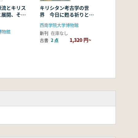
源流とキリス
キリシタン考古学の世
と展開、そし
界 今日に甦る祈りとさ
けび
西南学院大学博物館
博物館
新刊
在庫なし
1,320 円~
古書
2 点