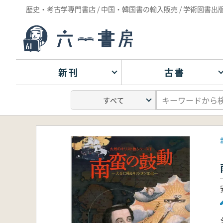
歴史・考古学専門書店 / 中国・韓国書の輸入販売 / 学術図書出
新刊
古書