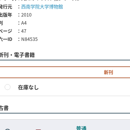
発行元
西南学院大学博物館
出版年
2010
判
A4
ページ
47
六一ID
N84535
新刊・電子書籍
新刊
在庫なし
古書
普通