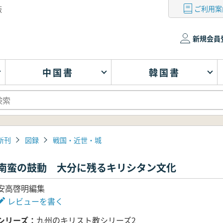
ご利用案
版
新規会員
中国書
韓国書
新刊
図録
戦国・近世・城
南蛮の鼓動 大分に残るキリシタン文化
安高啓明編集
レビューを書く
シリーズ
九州のキリスト教シリーズ2