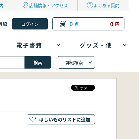
内
店舗情報・アクセス
よくある質問
0
0
登録
点
円
電子書籍
グッズ・他
詳細検索
ほしいものリストに追加