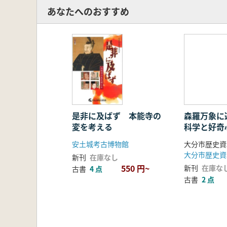
あなたへのおすすめ
是非に及ばず 本能寺の
森羅万象に遊
変を考える
科学と好奇
安土城考古博物館
大分市歴史資
大分市歴史資
新刊
在庫なし
550 円~
新刊
在庫な
古書
4 点
古書
2 点