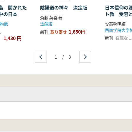
島 開かれた
陰陽道の神々 決定版
日本信仰の
中の日本
ト教 受容
斎藤 英喜 著
て教育
法藏館
物館
安高啓明編
西南学院大学
1,650円
し
新刊
取り寄せ
1,430 円
新刊
在庫なし
1
/
3