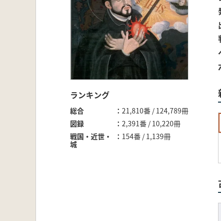
ランキング
総合
21,810番 / 124,789冊
図録
2,391番 / 10,220冊
戦国・近世・
154番 / 1,139冊
城