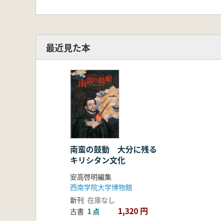
最近見た本
南蛮の鼓動 大分に残る
キリシタン文化
安高啓明編集
西南学院大学博物館
新刊
在庫なし
1,320 円
古書
1 点