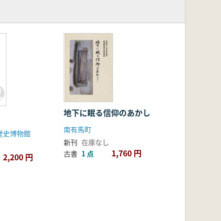
地下に眠る信仰のあかし
南有馬町
歴史博物館
新刊
在庫なし
1,760 円
古書
1 点
2,200 円