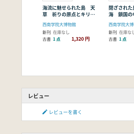
海流に魅せられた島 天
閉ざされた
草 祈りの原点とキリシ
海 鎖国の
タン文化
西南学院大博物館
西南学院大博
新刊
在庫なし
新刊
在庫な
1,320 円
古書
1 点
古書
1 点
レビュー
レビューを書く