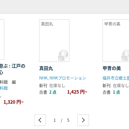
真田丸
甲冑の美
ぶ : 江戸の
真田丸
甲冑の美
心
NHK, NHKプロモーション
福井市立郷土
料館 編
新刊
在庫なし
新刊
在庫なし
料館
1,425 円~
古書
2 点
古書
1 点
し
1,320 円~
1
/
5