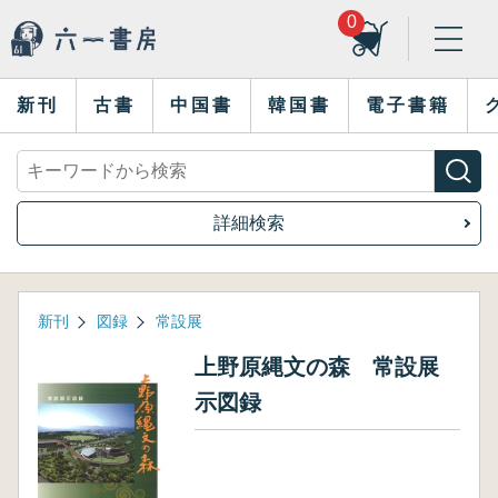
0
新刊
古書
中国書
韓国書
電子書籍
詳細検索
新刊
図録
常設展
上野原縄文の森 常設展
示図録