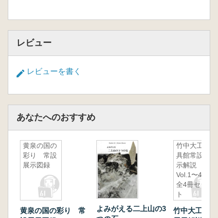
レビュー
レビューを書く
あなたへのおすすめ
黄泉の国の
竹中大工道
彩り 常設
具館常設展
展示図録
示解説
Vol.1〜4
全4冊セッ
ト
よみがえる二上山の3
黄泉の国の彩り 常
竹中大工道具