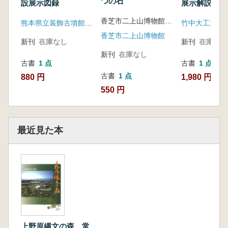
つの石
設展示図録
展示解説 Vol
4 全4冊セ
香芝市二上山博物館 編
熊本県立装飾古墳館分館
竹中大工道具
香芝市二上山博物館
新刊
在庫なし
新刊
在庫なし
新刊
在庫なし
古書
1 点
古書
1 点
古書
1 点
880 円
1,980 円
550 円
最近見た本
上野原縄文の森 常