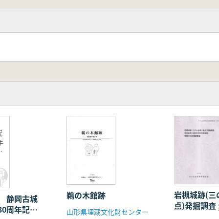
度
究
年
ー
岩槻城跡(三
鵜の木館跡
度 静岡古城
点)発掘調査 
30周年記念
山形県埋蔵文化財センター
理・自然科