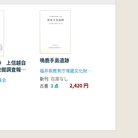
鳴鹿手島遺跡
跡 上信越自
発掘調査報告
福井県教育庁埋蔵文化財調査センター
新刊
在庫なし
員会
2,420 円
古書
1 点