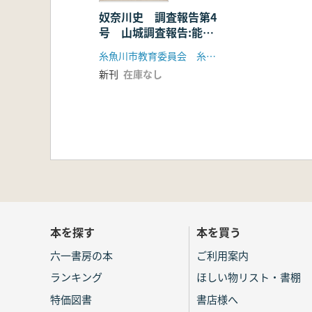
奴奈川史 調査報告第4
号 山城調査報告:能生
町における館址 民俗調
糸魚川市教育委員会 糸魚川商工高等学校社会科クラブ
査報告:西頚城の石仏分
新刊
在庫なし
布
本を探す
本を買う
六一書房の本
ご利用案内
ランキング
ほしい物リスト・書棚
特価図書
書店様へ