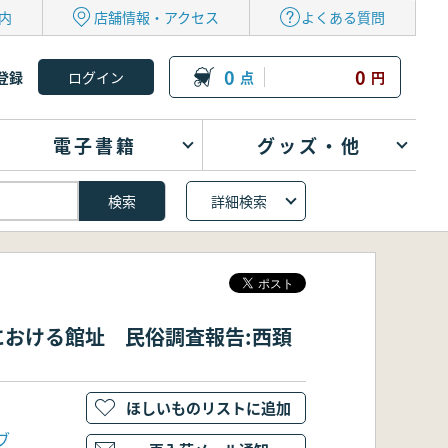
内
店舗情報・アクセス
よくある質問
0
0
登録
点
円
電子書籍
グッズ・他
詳細検索
における館址 民俗調査報告:西頚
ほしいものリストに追加
ブ