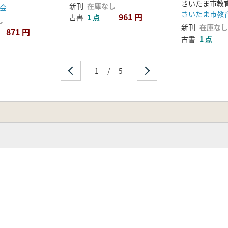
(その2)
新刊
在庫なし
会
; 埋蔵文化
さいたま市教
961 円
古書
1 点
し
新刊
在庫なし
871 円
古書
1 点
1
/
5