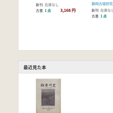
セミナー資料
静岡古城研究
新刊
在庫なし
3,168 円
新刊
在庫な
古書
1 点
古書
1 点
最近見た本