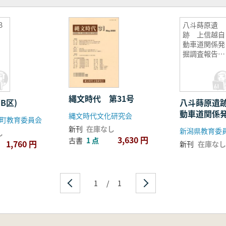
B
八斗蒔原遺
跡 上信越自
動車道関係発
掘調査報告書
11
縄文時代 第31号
B区)
八斗蒔原遺
動車道関係
縄文時代文化研究会
町教育委員会
書11
新刊
在庫なし
新潟県教育委
し
3,630 円
古書
1 点
1,760 円
新刊
在庫なし
1
/
1