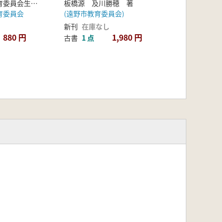
さいたま市教育委員会生涯学習部文化財保護課 編
板橋源 及川勝穂 著
財確認調査
育委員会
(遠野市教育委員会)
新刊
在庫なし
880 円
1,980 円
古書
1 点