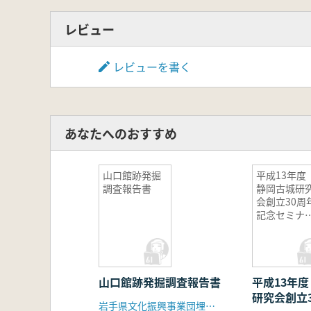
レビュー
レビューを書く
あなたへのおすすめ
山口館跡発掘
平成13年
調査報告書
静岡古城研
会創立30周
記念セミナ
資料(その2)
山口館跡発掘調査報告書
平成13年
研究会創立
岩手県文化振興事業団埋蔵文化財センター