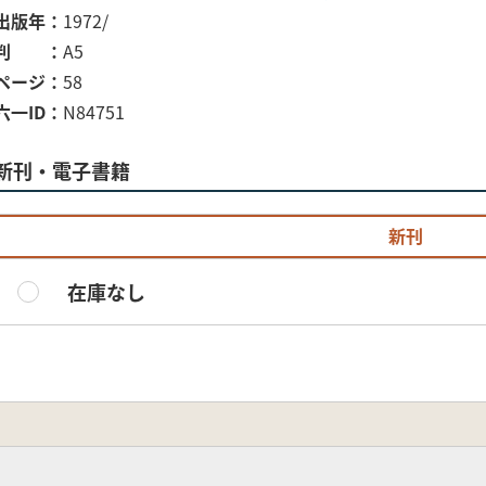
出版年
1972/
判
A5
ページ
58
六一ID
N84751
新刊・電子書籍
新刊
在庫なし