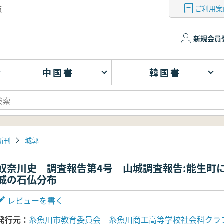
ご利用案
版
新規会員
中国書
韓国書
新刊
城郭
奴奈川史 調査報告第4号 山城調査報告:能生町
城の石仏分布
レビューを書く
発行元
糸魚川市教育委員会 糸魚川商工高等学校社会科クラ