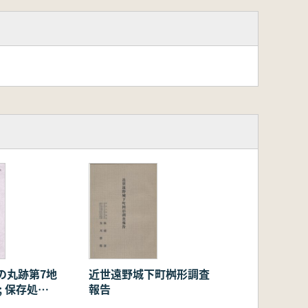
の丸跡第7地
近世遠野城下町桝形調査
; 保存処
報告
学的分析報告