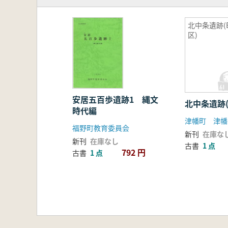
北中条遺跡(
区)
安居五百歩遺跡1 縄文
北中条遺跡(
時代編
津幡町 津幡
福野町教育委員会
新刊
在庫な
新刊
在庫なし
古書
1 点
792 円
古書
1 点