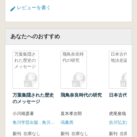
レビューを書く
あなたへのおすすめ
万葉集隠さ
飛鳥奈良時
日本古代土
れた歴史の
代の研究
地法史論
メッセージ
万葉集隠された歴史
飛鳥奈良時代の研究
日本古代土地
のメッセージ
小川靖彦著
直木孝次郎
虎尾俊哉
角川学芸出版 , 角川グループパブリッシング (発売)
塙書房
吉川弘文館
新刊
在庫なし
新刊
在庫なし
新刊
在庫なし