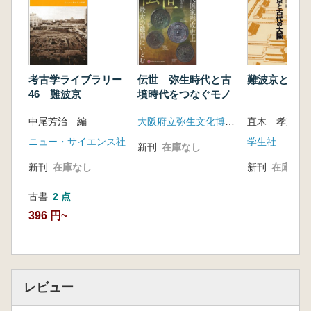
考古学ライブラリー
伝世 弥生時代と古
難波京と古代
46 難波京
墳時代をつなぐモノ
中尾芳治 編
大阪府立弥生文化博物館
直木 孝次郎 
ニュー・サイエンス社
学生社
新刊
在庫なし
新刊
在庫なし
新刊
在庫なし
古書
2 点
396 円~
レビュー