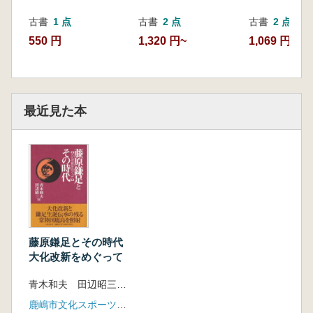
古書
1 点
古書
2 点
古書
2 点
550 円
1,320 円~
1,069 円~
最近見た本
藤原鎌足とその時代
大化改新をめぐって
青木和夫 田辺昭三 編
鹿嶋市文化スポーツ振興事業団