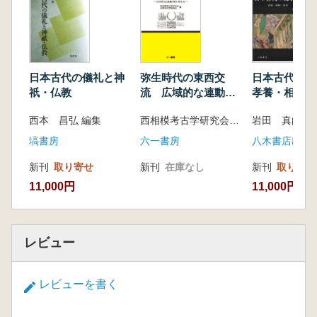
〔コラム〕『医心方』と『占事略決』―家職
を担保する典籍―
第四章 変容する神と天皇―「天皇」の位相の
変化―
第一節 八幡大菩薩成立の前提
日本古代の儀礼と神
弥生時代の東西交
日本古代の親
第二節 「崇道天皇」の成立とその展開
祇・仏教
流 広域的な連動性
孝養・相続・
補 論 吉備津彦命神の転身
を考える
西本 昌弘 編集
西相模考古学研究会 兵庫考古学談話会 編
岩田 真由子 
第三節 臣下としての菅公・天満天神
〔コラム〕豊国大明神と東照大権現―神とし
塙書房
六一書房
八木書店出版
て祀られる人の変遷―
新刊
取り寄せ
新刊
在庫なし
新刊
取り寄せ
終 章 日本古代の氏族秩序と天皇観
11,000円
11,000円
レビュー
レビューを書く