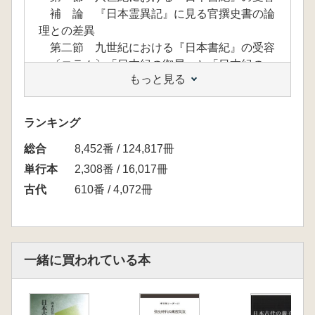
補 論 『日本霊異記』に見る官撰史書の論
理との差異
第二節 九世紀における『日本書紀』の受容
〔コラム〕「日本紀の御局」と「日本紀の
もっと見る
家」―「中世日本紀」への道程―
第二章 『新撰姓氏録』の編纂―氏族秩序の転
換点―
ランキング
第一節 『新撰姓氏録』序文の氏姓観
総合
補 論 「氏族志」編纂事業と功臣家伝
8,452番 / 124,817冊
第二節 『新撰姓氏録』による氏族秩序の射
単行本
2,308番 / 16,017冊
程
古代
610番 / 4,072冊
〔コラム〕『氏族志』・『姓氏録』・『大唐
姓族系録』―唐における「氏族志」編纂―
第三章 言説空間の拡大―重層化する氏族秩序
―
一緒に買われている本
第一節 『高橋氏文』に見る私撰史書の意義
第二節 勅撰漢詩集による氏族秩序の形成
第三節 『菅家文草』に見る私家集の歴史性