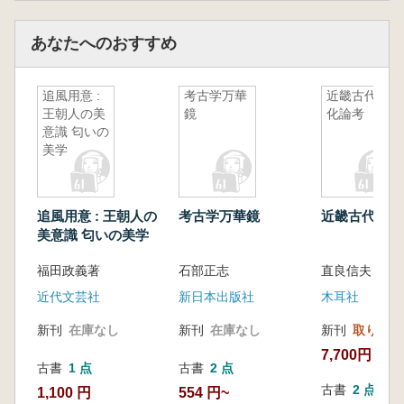
あなたへのおすすめ
追風用意 :
考古学万華
近畿古代文
王朝人の美
鏡
化論考
意識 匂いの
美学
追風用意 : 王朝人の
考古学万華鏡
近畿古代文化
美意識 匂いの美学
福田政義著
石部正志
近代文芸社
新日本出版社
木耳社
新刊
在庫なし
新刊
在庫なし
新刊
取り寄せ
7,700円
古書
1 点
古書
2 点
古書
2 点
1,100 円
554 円~