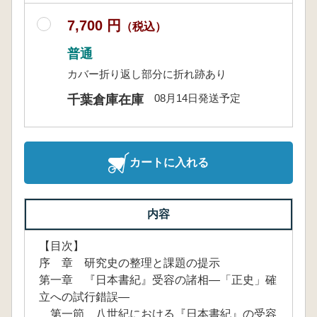
7,700 円
（税込）
普通
カバー折り返し部分に折れ跡あり
08月14日発送予定
千葉倉庫在庫
カートに入れる
内容
【目次】
序 章 研究史の整理と課題の提示
第一章 『日本書紀』受容の諸相―「正史」確
立への試行錯誤―
第一節 八世紀における『日本書紀』の受容