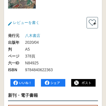
レビューを書く
＋
発行元
八木書店
出版年
2020/04
判
A5
ページ
378頁
六一ID
N84925
ISBN
9784840622363
新刊・電子書籍