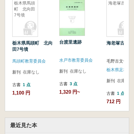
栃木県馬頭
海老塚古墳
町 北向田
7号墳
台渡里遺跡
栃木県馬頭町 北向
海老塚古墳
田7号墳
水戸市教育委員会
馬頭町教育委員会
毛野古文化研
新刊
在庫なし
新刊
在庫なし
新刊
在庫なし
古書
3 点
古書
1 点
1,320 円~
1,100 円
古書
1 点
712 円
最近見た本