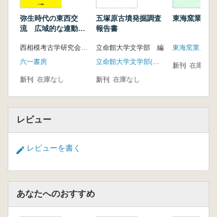
(3)金属製品
Ⅳ 関連資料の調査
弥生時代の東西交
五塚原古墳発掘調査
東海窯業史研
1 茨城廃寺跡の礎石と露盤
流 広域的な連動性
報告書
2 茨城廃寺跡礎石と露盤石の岩相と帯磁率
を考える
西相模考古学研究会 兵庫考古学談話会 編
立命館大学文学部 編
東海窯業史研
Ⅴ 総括
1 建物の性格と伽藍配置
六一書房
立命館大学文学部(真陽社)
新刊
在庫なし
2 出土瓦から見た茨城廃寺跡
新刊
在庫なし
新刊
在庫なし
3 墨書土器・文字瓦
4 茨城廃寺跡の変遷と年代
5 茨城廃寺跡の特質
6 調査の意義と今後の課題
レビュー
Ⅵ 資料
1 土層説明
レビューを書く
2 遺物観察表
写真図版
あなたへのおすすめ