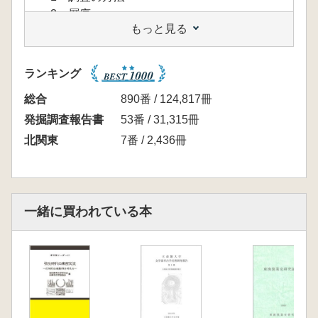
2 層序
もっと見る
3 伽藍地の調査(A・B・E・J・K 地区)
(1)塔跡SB0101
(2)講堂跡SB0102
ランキング
(3)金堂跡SB0323
(4)中門跡SB0607
総合
890番 / 124,817冊
(5)掘立柱建物跡
発掘調査報告書
53番 / 31,315冊
(6)竪穴建物跡
北関東
7番 / 2,436冊
(7)溝
(8)その他の遺構
4 寺院地の調査(C・D・F・G・H・I 地区)
(1)掘立柱建物跡
一緒に買われている本
(2)竪穴建物跡
(3)溝
(4)その他の遺構
5 出土遺物
(1)道具瓦
(2)施釉陶器