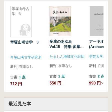
帝塚山考古
学 3
多摩のあゆみ
アーキオ・ク
帝塚山考古学 3
Vol.15 特集:多摩の
(Archaeo-Cl
原始を掘る
号
たましん地域文化財団
学芸大学考古
帝塚山考古学研究所
新刊
在庫なし
新刊
在庫なし
新刊
在庫なし
古書
1 点
古書
2 点
古書
1 点
550 円
990 円~
712 円
最近見た本