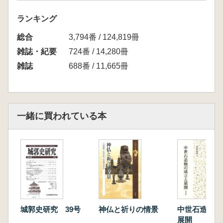
4.地域史を訪ねて
1)森 伸之 下総、武蔵の海保氏について
ランキング
2)編集部 江戸前期、東葛にあった大名・旗本陣
総合
屋
3,794番 / 124,819冊
【資料紹介】 高橋 明男 鵜多須陣屋書類箱
雑誌・紀要
724番 / 14,280冊
3)山野辺 恭夫 田中藩船戸代官 須藤力五郎
雑誌
688番 / 11,665冊
5.松ヶ崎城跡と周辺の自然 文:編集部 写真:荒井
辰男ほか
6.松ヶ崎城跡調査・保存の歴史と当会20年の歩
み 編集部
一緒に買われている本
城郭史研究 39号
神仏と祈りの情景
中世石造物の
展開