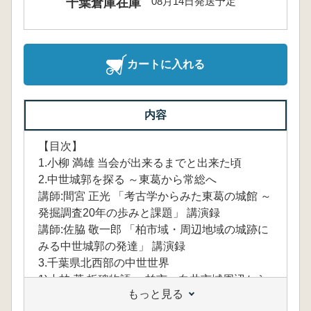
08月14日発送予定
千葉倉庫在庫
カートに入れる
内容
【目次】
1.小柳 満雄 当会が出来るまでと出来た頃
2.中世城郭を探る ～東葛から常総へ
講師:間宮 正光 「考古学からみた東葛の城館 ～
発掘調査20年の歩みと課題」 講演録
講師:佐脇 敬一郎 「柏市域・周辺地域の城跡に
みる中世城郭の発達」 講演録
3.千葉県北西部の中世世界
1)小林 茂 板碑物語 ～柏市・白井市域周辺から
もっと見る
2)森 伸之 本土寺過去帳と柏の中世