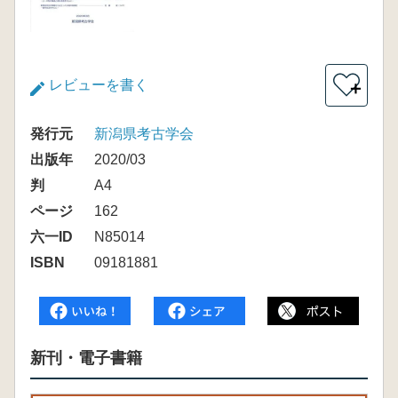
レビューを書く
＋
発行元
新潟県考古学会
出版年
2020/03
判
A4
ページ
162
六一ID
N85014
ISBN
09181881
新刊・電子書籍