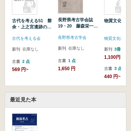
長野県考古学会誌
古代を考える51 磐
物質文化 20
19・20 藤森栄一会
余・上之宮遺跡の検
長追悼号
討
長野県考古学会
古代を考える会
物質文化研究
新刊
在庫なし
新刊
在庫なし
新刊
3冊
1,100円
古書
1 点
古書
2 点
1,650 円
古書
3 点
569 円~
440 円~
最近見た本