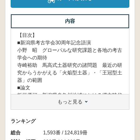
内容
【目次】
■新潟県考古学会30周年記念語演
小野 昭 グローパルな研究課題と各地の考古
学会への期待
寺崎裕助 馬高式土器研究の諸問題 最近の研
究からうかがえる「火焔型土器」・「王冠型土
器」の範囲
■論文
板垣優河 新潟県糸魚川地域における縄文時代
もっと見る
の植物食生活
今井哲哉 阿賀野市ツベタ遺跡の土偶 資料分
析法への理解と試論
ランキング
岡村道雄 縄文時代を中心とした堅果類を焼い
総合
て送る儀礼
1,593番 / 124,819冊