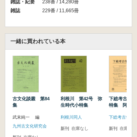
森 貴教 越後における弥生時代の鉄器化 砥
雑誌・紀要
238番 / 14,280冊
石の分析から
雑誌
229番 / 11,665冊
小黒智久 中越地域における終末期古墳の再検
討
小林正史・久保田慎二 小野本 勇 湯取り法
炊飯から米蒸し調理への転換過程 北陸では造
一緒に買われている本
り付けカマドの導入が遅れた理由
■研究ノート
石原正敏 新潟県における縄文時代車創期遺跡
研究の現状と課題
細井佳浩 古代越後出土の円形曲物容器につい
ての概観 小～中型の構造と部位名称を中心に
佐藤 俊 新発田市北沢窯跡から出土した水瓶
の再検討 製作技法を中心に
古文化談叢 第84
利根川 第42号 弥
下総考古学 
集
生時代小特集
特集 阿玉台
の研究(2)
武末純一 編
利根川同人
下総考古学研
九州古文化研究会
新刊
在庫なし
新刊
在庫なし