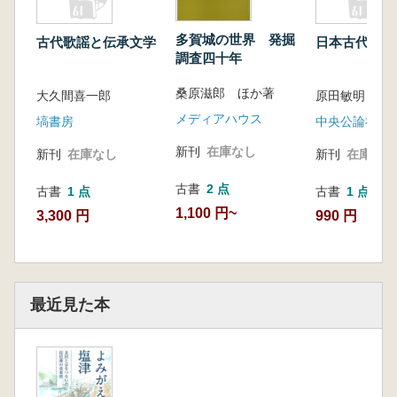
多賀城の世界 発掘
古代歌謡と伝承文学
日本古代思想
調査四十年
桑原滋郎 ほか著
大久間喜一郎
原田敏明
メディアハウス
塙書房
中央公論社
新刊
在庫なし
新刊
在庫なし
新刊
在庫なし
古書
2 点
古書
1 点
古書
1 点
1,100 円~
3,300 円
990 円
最近見た本