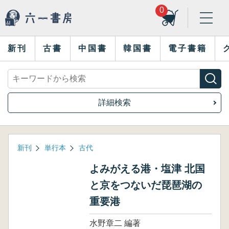
0
新刊
古書
中国書
韓国書
電子書籍
詳細検索
新刊
単行本
古代
よみがえる港・塩津 北国
と京をつないだ琵琶湖の
重要港
水野章二 編著