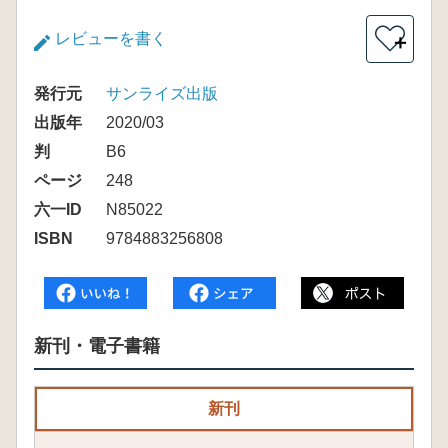
レビューを書く
＋
発行元
サンライズ出版
出版年
2020/03
判
B6
ページ
248
六一ID
N85022
ISBN
9784883256808
新刊・電子書籍
新刊