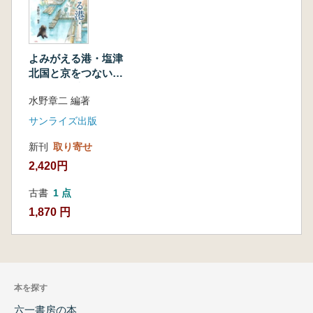
よみがえる港・塩津
北国と京をつないだ
琵琶湖の重要港
水野章二 編著
サンライズ出版
新刊
取り寄せ
2,420円
古書
1 点
1,870 円
本を探す
六一書房の本