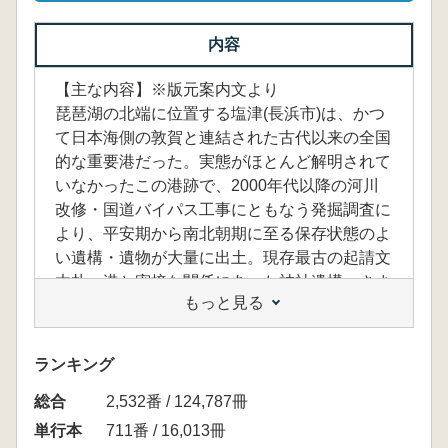
内容
【主な内容】※版元案内文より
琵琶湖の北端に位置する塩津(長浜市)は、かつ
て日本海側の敦賀と連結された古代以来の全国
的な重要港だった。実態がほとんど解明されて
いなかったこの港跡で、2000年代以降の河川
改修・国道バイパス工事にともなう発掘調査に
より、平安期から南北朝期に至る保存状態のよ
い遺構・遺物が大量に出土。現存最古の起請文
木札、港と密接な関係にあった神社遺構、さま
もっと見る
ざまな生活用具と生業の道具など、貴重な発見
があいついだ。各分野の研究者が、ヒトとモノ
で賑わった港「塩津」の往時を探る。
ランキング
【目次】
総合
序 章 塩津と塩津港遺跡 水野章二
2,532番 / 124,787冊
第一章 発掘された塩津港遺跡 横田洋三
単行本
711番 / 16,013冊