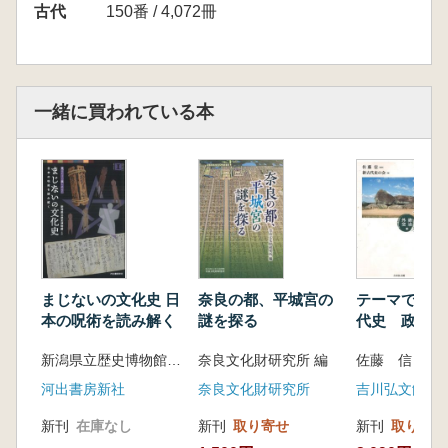
第二章 塩津港の神と神社 笹生 衛
古代
150番 / 4,072冊
第三章 塩津起請文の世界 濱 修
第四章 塩津荘の歴史と交通 太田浩司
第五章 古代・中世の塩津と環境変化 水野章
二
一緒に買われている本
終 章 中世的港湾都市の成立 水野章二
まじないの文化史 日
奈良の都、平城宮の
テーマで学ぶ
本の呪術を読み解く
謎を探る
代史 政治・
新潟県立歴史博物館 監修
奈良文化財研究所 編
河出書房新社
奈良文化財研究所
吉川弘文館
新刊
在庫なし
新刊
取り寄せ
新刊
取り寄せ