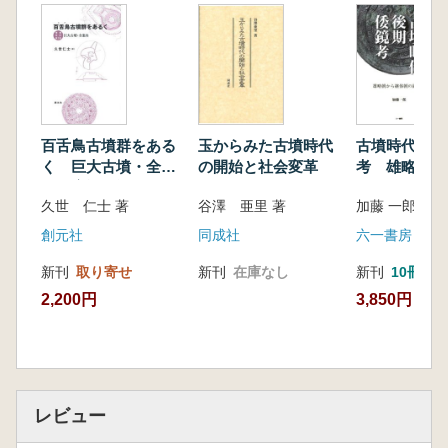
◆第6章 河内飛鳥を守った人々
1 二つの飛鳥
2 河内飛鳥は遺跡の宝庫
3 葉室一須賀古墳群
4 巨大開発に揺れる王陵の谷
5 立ち上がった住民と研究者
百舌鳥古墳群をある
玉からみた古墳時代
古墳時代後期
6 ゴルフ場建設が浮上、住民訴訟へ
く 巨大古墳・全案
の開始と社会変革
考 雄略朝か
7 山田高塚古墳にて
内 増補改訂第2版
朝の鏡生産
◆終章 河内の古墳
久世 仁士 著
谷澤 亜里 著
加藤 一郎 著
1 北河内の古墳
創元社
同成社
六一書房
2 中河内の古墳
3 南河内の古墳
新刊
取り寄せ
新刊
在庫なし
新刊
10冊以
あとがき
2,200円
3,850円
参考文献
図版出典一覧
索引
レビュー