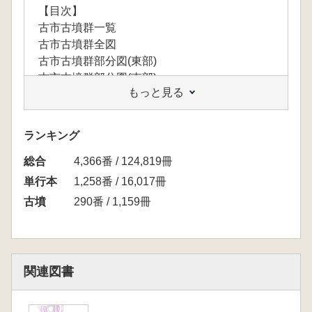
【目次】
古市古墳群一覧
古市古墳群全図
古市古墳群部分図(東部)
古市古墳群部分図(南部)
もっと見る
古市古墳群部分図(北部)
古市古墳群部分図(中部)
古墳時代年表
ランキング
古市古墳群の編年
総合
はじめに
4,366番 / 124,819冊
◆第1章 古市古墳群をあるく
単行本
1,258番 / 16,017冊
1 古市古墳群とは
古墳
290番 / 1,159冊
2 国府台地の主要古墳をめぐる
3 誉田山古墳とその周辺
4 墓山古墳から岡ミサンザイ古墳へ
5 高屋築山古墳から野中ボケ山古墳へ
関連図書
6 津堂城山古墳から黒姫山古墳へ
◆第2章 南河内の前期古墳
1 石川流域の前期古墳