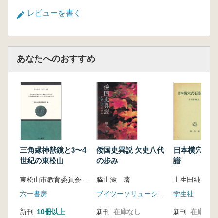
レビューを書く
あなたへのおすすめ
三角縁神獣鏡と3〜4
倭国史異説 欠史八代
日本横穴式石
世紀の東松山
の歩み
譜
東松山市教育委員会 編
脇山滋 著
土生田純之
六一書房
ブイツーソリューション、星雲社
学生社
新刊
10冊以上
新刊
在庫なし
新刊
在庫なし