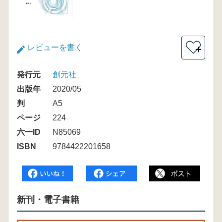
レビューを書く
＋
発行元
創元社
出版年
2020/05
判
A5
ページ
224
六一ID
N85069
ISBN
9784422201658
新刊・電子書籍