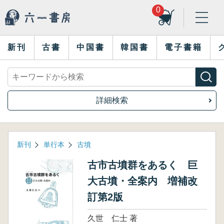
0
新刊
古書
中国書
韓国書
電子書籍
詳細検索
新刊
単行本
古墳
古市古墳群をあるく 巨
大古墳・全案内 増補改
訂第2版
久世 仁士 著