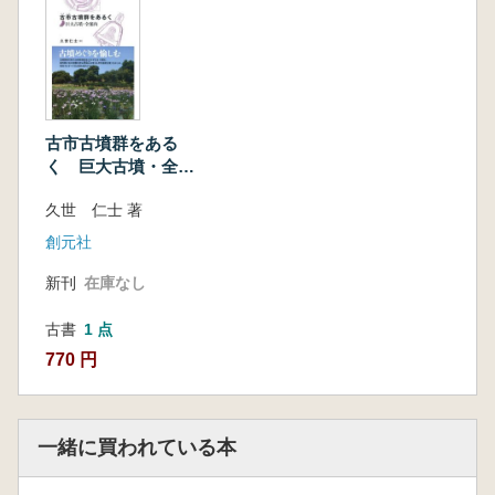
2 玉手山古墳群
3 松岳山古墳群
4 玉手山古墳群・松岳山古墳群とヤマト王権
◆第3章 河内平野の開発と渡来人
1 古市古墳群周辺の遺跡
古市古墳群をある
2 河内湖沿岸の遺跡
く 巨大古墳・全案
3 倭国の中心は河内平野
内
久世 仁士 著
◆第4章 巨大古墳と陪塚
1 古市古墳群の陪塚
創元社
2 百舌鳥古墳群の陪塚
新刊
在庫なし
3 陪塚の成り立ちと変遷
4 陪塚は従者の墓か
古書
1 点
◆第5章 陵墓公開運動と古市古墳群
770 円
1 陵墓古墳
2 陵墓限定公開がはじまる
3 陵墓古墳への立ち入りを要望
一緒に買われている本
4 陵墓古墳の呼称をめぐって
5 残された課題