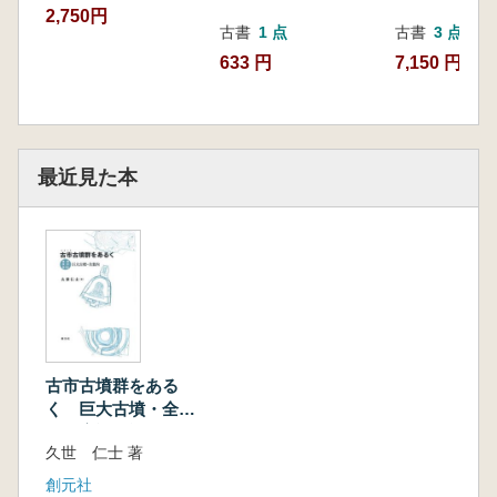
2,750円
古書
1 点
古書
3 点
633 円
7,150 円~
最近見た本
古市古墳群をある
く 巨大古墳・全案
内 増補改訂第2版
久世 仁士 著
創元社