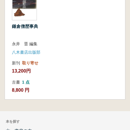
鎌倉僧歴事典
永井 晋 編集
八木書店出版部
新刊
取り寄せ
13,200円
古書
1 点
8,800 円
本を探す