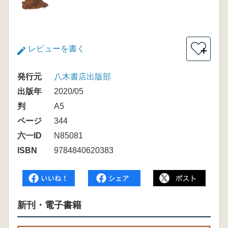
レビューを書く
＋
発行元
八木書店出版部
出版年
2020/05
判
A5
ページ
344
六一ID
N85081
ISBN
9784840620383
新刊・電子書籍