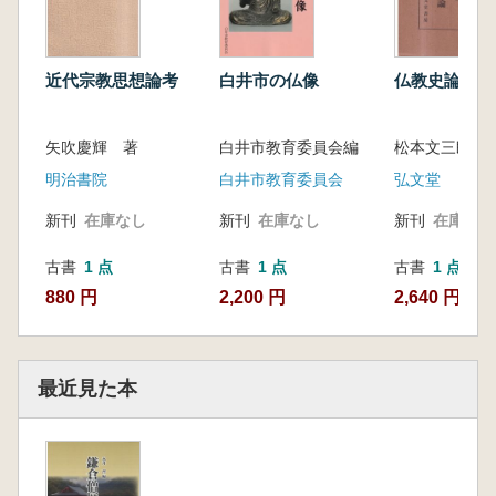
近代宗教思想論考
白井市の仏像
仏教史論
矢吹慶輝 著
白井市教育委員会編
松本文三郎 
明治書院
白井市教育委員会
弘文堂
新刊
在庫なし
新刊
在庫なし
新刊
在庫なし
古書
1 点
古書
1 点
古書
1 点
880 円
2,200 円
2,640 円
最近見た本