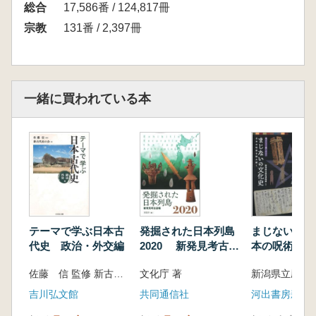
総合
や 行
17,586番 / 124,817冊
ら 行
宗教
131番 / 2,397冊
不 明
【附 録】
総 説
一緒に買われている本
将軍家御願寺補任
血脈・俗縁
あとがき
索 引
(1)寺社名
(2)館名・坊名
(3)所 領
テーマで学ぶ日本古
発掘された日本列島
まじないの文化
(4)人名〔俗人〕
代史 政治・外交編
2020 新発見考古速
本の呪術を読
報
(5)僧 侶〔師弟索引で立項していない人
佐藤 信 監修 新古代史の会 編
文化庁 著
物〕
吉川弘文館
共同通信社
河出書房新社
(6)師 弟
(7)法会・修法