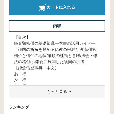
カートに入れる
内容
【目次】
鎌倉顕密僧の基礎知識―本書の活用ガイド―
護国の祈祷を勤める仏教の宗派と法流/僧官
僧位と僧侶の地位/灌頂の種類と意味/法会・修
法の格付け/鎌倉に展開した護国の祈祷
【鎌倉僧歴事典 本文】
あ 行
か 行
さ 行
もっと見る
た 行
な 行
は 行
ランキング
ま 行