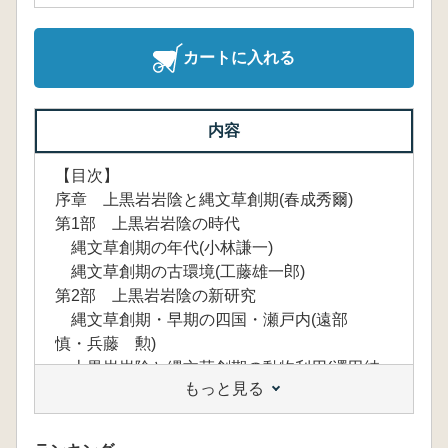
カートに入れる
内容
【目次】
序章 上黒岩岩陰と縄文草創期(春成秀爾)
第1部 上黒岩岩陰の時代
縄文草創期の年代(小林謙一)
縄文草創期の古環境(工藤雄一郎)
第2部 上黒岩岩陰の新研究
縄文草創期・早期の四国・瀬戸内(遠部
慎・兵藤 勲)
上黒岩岩陰と縄文草創期の動物利用(澤田純
もっと見る
明・吉永亜紀子)
上黒岩岩陰の石器(綿貫俊一)
上黒岩岩陰の土器(小林謙一)