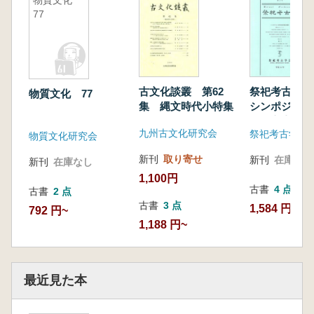
物質文化
77
古文化談叢 第62
祭祀考古学
物質文化 77
集 縄文時代小特集
シンポジウム
の地方寺院と
九州古文化研究会
祭祀考古学会
物質文化研究会
新刊
取り寄せ
新刊
在庫なし
新刊
在庫なし
1,100円
古書
4 点
古書
2 点
古書
3 点
1,584 円~
792 円~
1,188 円~
最近見た本