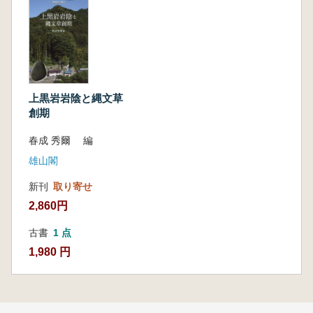
上黒岩岩陰と縄文草
創期
春成 秀爾 編
雄山閣
新刊
取り寄せ
2,860円
古書
1 点
1,980 円