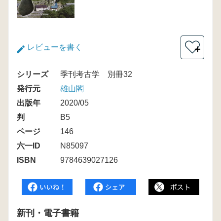
レビューを書く
＋
シリーズ
季刊考古学 別冊32
発行元
雄山閣
出版年
2020/05
判
B5
ページ
146
六一ID
N85097
ISBN
9784639027126
新刊・電子書籍