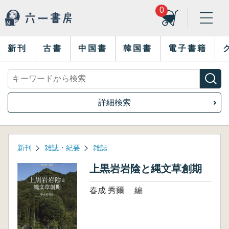
0
新刊
古書
中国書
韓国書
電子書籍
詳細検索
新刊
雑誌・紀要
雑誌
上黒岩岩陰と縄文草創期
春成 秀爾 編