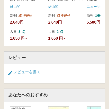
第4部 ユーラシアの旧石器/新石器の移行期
雄山閣
雄山閣
ニューサイエ
アムール川下流域の土器出現期(橋詰 潤)
新刊
取り寄せ
新刊
取り寄せ
新刊
1冊
ロシア平原の土器出現期(木村英明)
2,640円
2,640円
5,500円
ヨーロッパの土器出現期(佐野勝宏)
西アジアの旧石器・新石器時代移行期(西秋
古書
3 点
古書
2 点
良宏)
1,650 円~
1,650 円~
中国の土器出現期(加藤真二)
第5部 旧石器/縄文移行期の諸問題
更新世末の狩猟具利用の変化(橋詰 潤)
レビュー
黒曜石製石器群の変形と運用(池谷信之)
土器の出現(國木田 大)
上黒岩石偶と旧石器時代の女性小像(春成秀
レビューを書く
爾)
旧石器-縄文移行期の生態的位相と遺跡形成
(谷口康浩)
人類史における旧・中・新石器時代(小野
あなたへのおすすめ
昭)