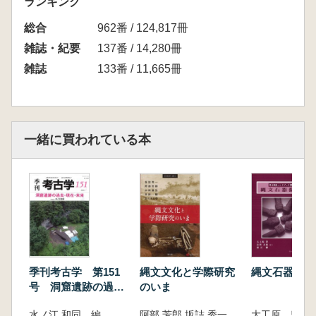
ランキング
上黒岩岩陰の石偶(中園 聡・太郎良真妃・
総合
平川ひろみ)
962番 / 124,817冊
上黒岩岩陰・第2岩陰の縄文早期人骨(奈良貴
雑誌・紀要
137番 / 14,280冊
史)
雑誌
133番 / 11,665冊
上黒岩人骨の年代と食性(米田 譲・覚張隆
史・小林謙一・遠部 慎・奈良貴史)
上黒岩埋葬犬の系統と用途(佐藤孝雄)
第3部 日本列島の縄文草創期遺跡
一緒に買われている本
南九州 三角山遺跡と栫ノ原遺跡(堂込秀人)
西九州 福井洞窟と泉福寺洞窟(栁田裕三)
中国・近畿 帝釈馬渡岩陰と桐山和田遺跡
(光石鳴巳)
関東 花見山遺跡と橋立岩陰(坂本 彰)
中部 神子柴遺跡と石小屋洞穴(堤 隆)
北陸 小瀬ヶ沢洞窟と室屋洞窟(小熊博史)
東北 日向洞穴と北町遺跡(長井謙治)
季刊考古学 第151
縄文文化と学際研究
縄文石器提要
東北 大平山元Ⅰ遺跡(谷口康浩)
号 洞窟遺跡の過
のいま
北海道 大正3遺跡とタチカルシュナイ遺跡
去・現在・未来
水ノ江 和同 編
阿部 芳郎 坂詰 秀一 山田 康弘 米田 穣 佐々木 由香 編
(夏木大吾)